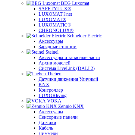
BEG Luxomat
SAFETYLUX®
LUXOMAT®net
LUXOMAT®
LUXOMATIC®
CHRONOLUX®
Schneider Electric
Аксессуары
Зарядные станции
Steinel
Аксессуары и запасные части
Архив моделей
Система LiveLink (DALI 2)
Theben
Датчики движения Уличный
KNX
Контроллер
LUXORliving
VOKA
Zennio KNX
Аксессуары
Сенсорные панели
Датчики
Кабель
Диммеры