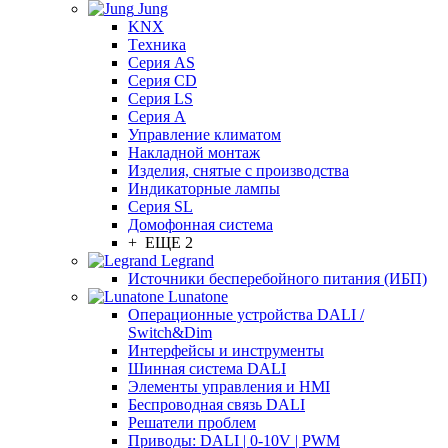
Jung
KNX
Tехника
Серия AS
Серия CD
Серия LS
Серия A
Управление климатом
Накладной монтаж
Изделия, снятые с производства
Индикаторные лампы
Серия SL
Домофонная система
+ ЕЩЕ 2
Legrand
Источники бесперебойного питания (ИБП)
Lunatone
Операционные устройства DALI /
Switch&Dim
Интерфейсы и инструменты
Шинная система DALI
Элементы управления и HMI
Беспроводная связь DALI
Решатели проблем
Приводы: DALI | 0-10V | PWM