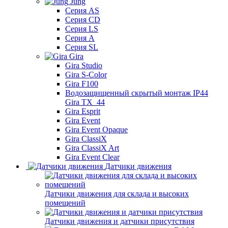
Jung
Серия AS
Серия CD
Серия LS
Серия A
Серия SL
Gira
Gira Studio
Gira S-Color
Gira F100
Водозащищенный скрытый монтаж IP44
Gira TX_44
Gira Esprit
Gira Event
Gira Event Opaque
Gira ClassiX
Gira ClassiX Art
Gira Event Clear
Датчики движения
Датчики движения для склада и высоких
помещений
Датчики движения и датчики присутствия