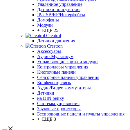
Удаленное управление
Датчики присутствия
IP/USB/RF/Интерфейсы
Домофоны
Модули
+ ЕЩЕ 25
Creatrol
Датчики движения
Crestron
Аксессуары
Аудио-Мультирум
Управляющие карты и модули
Контроллеры управления
Кнопочные панели
Сенсорные панели управления
Конференц связь
Аудио/Видео коммутаторы
Датчики
на DIN рейку
Системы управления
Звуковые процессоры
Беспроводные панели и пульты управления
+ ЕЩЕ 3