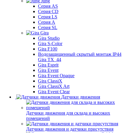
Jung
Серия AS
Серия CD
Серия LS
Серия A
Серия SL
Gira
Gira Studio
Gira S-Color
Gira F100
Водозащищенный скрытый монтаж IP44
Gira TX_44
Gira Esprit
Gira Event
Gira Event Opaque
Gira ClassiX
Gira ClassiX Art
Gira Event Clear
Датчики движения
Датчики движения для склада и высоких
помещений
Датчики движения и датчики присутствия