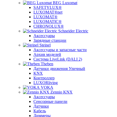
BEG Luxomat
SAFETYLUX®
LUXOMAT®net
LUXOMAT®
LUXOMATIC®
CHRONOLUX®
Schneider Electric
Аксессуары
Зарядные станции
Steinel
Аксессуары и запасные части
Архив моделей
Система LiveLink (DALI 2)
Theben
Датчики движения Уличный
KNX
Контроллер
LUXORliving
VOKA
Zennio KNX
Аксессуары
Сенсорные панели
Датчики
Кабель
Диммеры