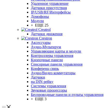
Удаленное управление
Датчики присутствия
IP/USB/RF/Интерфейсы
Домофоны
Модули
+ ЕЩЕ 25
Creatrol
Датчики движения
Crestron
Аксессуары
Аудио-Мультирум
Управляющие карты и модули
Контроллеры управления
Кнопочные панели
Сенсорные панели управления
Конференц связь
Аудио/Видео коммутаторы
Датчики
на DIN рейку
Системы управления
Звуковые процессоры
Беспроводные панели и пульты управления
+ ЕЩЕ 3