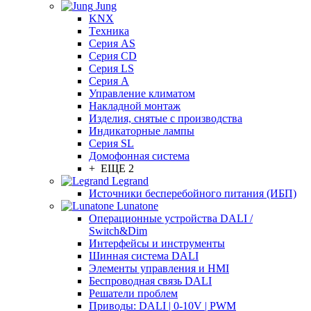
Jung
KNX
Tехника
Серия AS
Серия CD
Серия LS
Серия A
Управление климатом
Накладной монтаж
Изделия, снятые с производства
Индикаторные лампы
Серия SL
Домофонная система
+ ЕЩЕ 2
Legrand
Источники бесперебойного питания (ИБП)
Lunatone
Операционные устройства DALI /
Switch&Dim
Интерфейсы и инструменты
Шинная система DALI
Элементы управления и HMI
Беспроводная связь DALI
Решатели проблем
Приводы: DALI | 0-10V | PWM