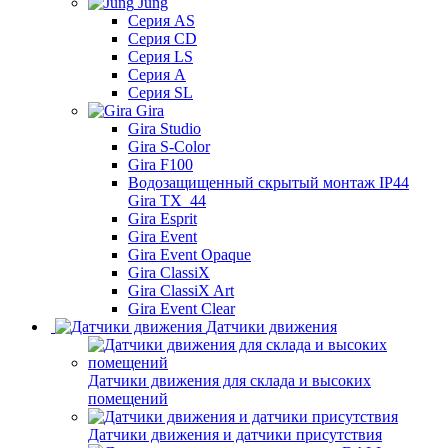
Jung
Серия AS
Серия CD
Серия LS
Серия A
Серия SL
Gira
Gira Studio
Gira S-Color
Gira F100
Водозащищенный скрытый монтаж IP44
Gira TX_44
Gira Esprit
Gira Event
Gira Event Opaque
Gira ClassiX
Gira ClassiX Art
Gira Event Clear
Датчики движения
Датчики движения для склада и высоких
помещений
Датчики движения и датчики присутствия