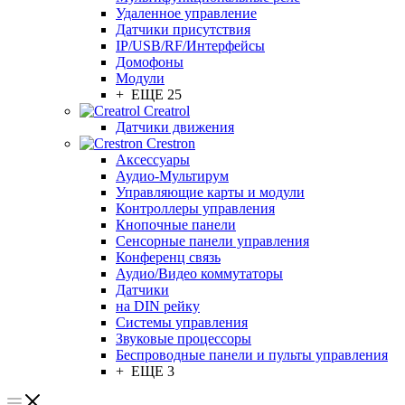
Удаленное управление
Датчики присутствия
IP/USB/RF/Интерфейсы
Домофоны
Модули
+ ЕЩЕ 25
Creatrol
Датчики движения
Crestron
Аксессуары
Аудио-Мультирум
Управляющие карты и модули
Контроллеры управления
Кнопочные панели
Сенсорные панели управления
Конференц связь
Аудио/Видео коммутаторы
Датчики
на DIN рейку
Системы управления
Звуковые процессоры
Беспроводные панели и пульты управления
+ ЕЩЕ 3