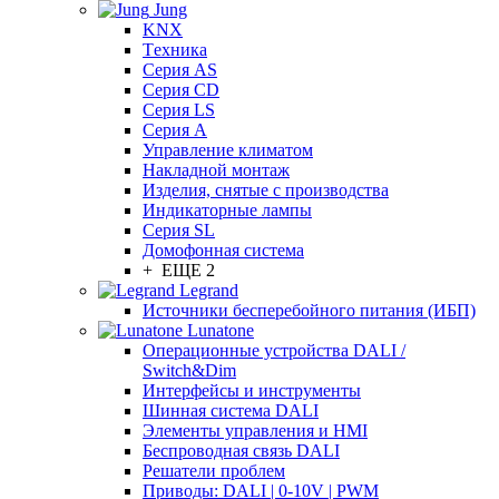
Jung
KNX
Tехника
Серия AS
Серия CD
Серия LS
Серия A
Управление климатом
Накладной монтаж
Изделия, снятые с производства
Индикаторные лампы
Серия SL
Домофонная система
+ ЕЩЕ 2
Legrand
Источники бесперебойного питания (ИБП)
Lunatone
Операционные устройства DALI /
Switch&Dim
Интерфейсы и инструменты
Шинная система DALI
Элементы управления и HMI
Беспроводная связь DALI
Решатели проблем
Приводы: DALI | 0-10V | PWM