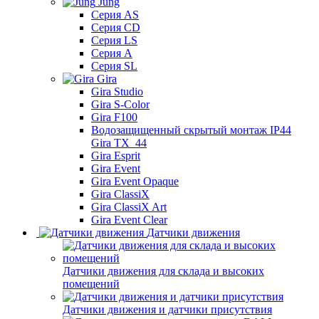
Jung
Серия AS
Серия CD
Серия LS
Серия A
Серия SL
Gira
Gira Studio
Gira S-Color
Gira F100
Водозащищенный скрытый монтаж IP44
Gira TX_44
Gira Esprit
Gira Event
Gira Event Opaque
Gira ClassiX
Gira ClassiX Art
Gira Event Clear
Датчики движения
Датчики движения для склада и высоких
помещений
Датчики движения и датчики присутствия