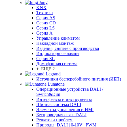
Jung
KNX
Tехника
Серия AS
Серия CD
Серия LS
Серия A
Управление климатом
Накладной монтаж
Изделия, снятые с производства
Индикаторные лампы
Серия SL
Домофонная система
+ ЕЩЕ 2
Legrand
Источники бесперебойного питания (ИБП)
Lunatone
Операционные устройства DALI /
Switch&Dim
Интерфейсы и инструменты
Шинная система DALI
Элементы управления и HMI
Беспроводная связь DALI
Решатели проблем
Приводы: DALI | 0-10V | PWM