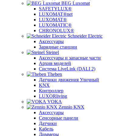
BEG Luxomat
SAFETYLUX®
LUXOMAT®net
LUXOMAT®
LUXOMATIC®
CHRONOLUX®
Schneider Electric
Аксессуары
Зарядные станции
Steinel
Аксессуары и запасные части
Архив моделей
Система LiveLink (DALI 2)
Theben
Датчики движения Уличный
KNX
Контроллер
LUXORliving
VOKA
Zennio KNX
Аксессуары
Сенсорные панели
Датчики
Кабель
Диммеры