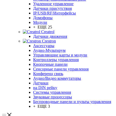
Удаленное управление
Датчики присутствия
IP/USB/RF/Интерфейсы
Домофоны
Модули
+ ЕЩЕ 25
Creatrol
Датчики движения
Crestron
Аксессуары
Аудио-Мультирум
Управляющие карты и модули
Контроллеры управления
Кнопочные панели
Сенсорные панели управления
Конференц связь
Аудио/Видео коммутаторы
Датчики
на DIN рейку
Системы управления
Звуковые процессоры
Беспроводные панели и пульты управления
+ ЕЩЕ 3