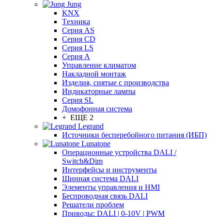
Jung
KNX
Tехника
Серия AS
Серия CD
Серия LS
Серия A
Управление климатом
Накладной монтаж
Изделия, снятые с производства
Индикаторные лампы
Серия SL
Домофонная система
+ ЕЩЕ 2
Legrand
Источники бесперебойного питания (ИБП)
Lunatone
Операционные устройства DALI /
Switch&Dim
Интерфейсы и инструменты
Шинная система DALI
Элементы управления и HMI
Беспроводная связь DALI
Решатели проблем
Приводы: DALI | 0-10V | PWM