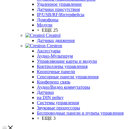
Удаленное управление
Датчики присутствия
IP/USB/RF/Интерфейсы
Домофоны
Модули
+ ЕЩЕ 25
Creatrol
Датчики движения
Crestron
Аксессуары
Аудио-Мультирум
Управляющие карты и модули
Контроллеры управления
Кнопочные панели
Сенсорные панели управления
Конференц связь
Аудио/Видео коммутаторы
Датчики
на DIN рейку
Системы управления
Звуковые процессоры
Беспроводные панели и пульты управления
+ ЕЩЕ 3