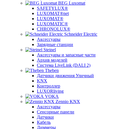
BEG Luxomat
SAFETYLUX®
LUXOMAT®net
LUXOMAT®
LUXOMATIC®
CHRONOLUX®
Schneider Electric
Аксессуары
Зарядные станции
Steinel
Аксессуары и запасные части
Архив моделей
Система LiveLink (DALI 2)
Theben
Датчики движения Уличный
KNX
Контроллер
LUXORliving
VOKA
Zennio KNX
Аксессуары
Сенсорные панели
Датчики
Кабель
Диммеры