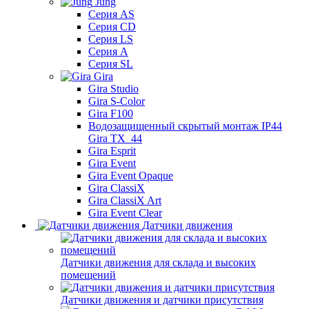
Jung
Серия AS
Серия CD
Серия LS
Серия A
Серия SL
Gira
Gira Studio
Gira S-Color
Gira F100
Водозащищенный скрытый монтаж IP44
Gira TX_44
Gira Esprit
Gira Event
Gira Event Opaque
Gira ClassiX
Gira ClassiX Art
Gira Event Clear
Датчики движения
Датчики движения для склада и высоких
помещений
Датчики движения и датчики присутствия