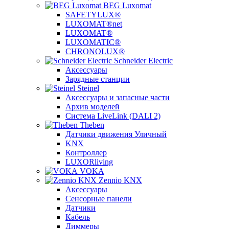
BEG Luxomat
SAFETYLUX®
LUXOMAT®net
LUXOMAT®
LUXOMATIC®
CHRONOLUX®
Schneider Electric
Аксессуары
Зарядные станции
Steinel
Аксессуары и запасные части
Архив моделей
Система LiveLink (DALI 2)
Theben
Датчики движения Уличный
KNX
Контроллер
LUXORliving
VOKA
Zennio KNX
Аксессуары
Сенсорные панели
Датчики
Кабель
Диммеры