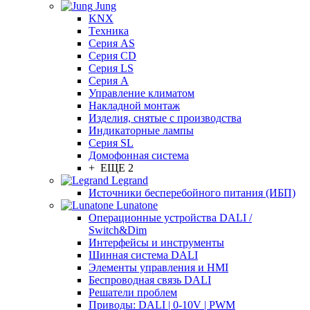
Jung
KNX
Tехника
Серия AS
Серия CD
Серия LS
Серия A
Управление климатом
Накладной монтаж
Изделия, снятые с производства
Индикаторные лампы
Серия SL
Домофонная система
+ ЕЩЕ 2
Legrand
Источники бесперебойного питания (ИБП)
Lunatone
Операционные устройства DALI /
Switch&Dim
Интерфейсы и инструменты
Шинная система DALI
Элементы управления и HMI
Беспроводная связь DALI
Решатели проблем
Приводы: DALI | 0-10V | PWM