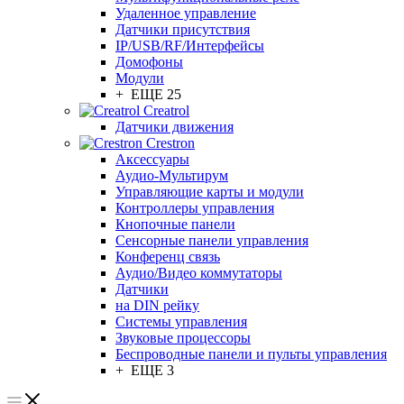
Удаленное управление
Датчики присутствия
IP/USB/RF/Интерфейсы
Домофоны
Модули
+ ЕЩЕ 25
Creatrol
Датчики движения
Crestron
Аксессуары
Аудио-Мультирум
Управляющие карты и модули
Контроллеры управления
Кнопочные панели
Сенсорные панели управления
Конференц связь
Аудио/Видео коммутаторы
Датчики
на DIN рейку
Системы управления
Звуковые процессоры
Беспроводные панели и пульты управления
+ ЕЩЕ 3