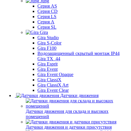
Jung
Серия AS
Серия CD
Серия LS
Серия A
Серия SL
Gira
Gira Studio
Gira S-Color
Gira F100
Водозащищенный скрытый монтаж IP44
Gira TX_44
Gira Esprit
Gira Event
Gira Event Opaque
Gira ClassiX
Gira ClassiX Art
Gira Event Clear
Датчики движения
Датчики движения для склада и высоких
помещений
Датчики движения и датчики присутствия