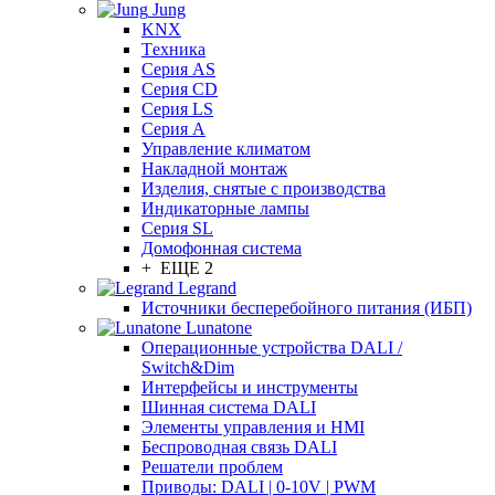
Jung
KNX
Tехника
Серия AS
Серия CD
Серия LS
Серия A
Управление климатом
Накладной монтаж
Изделия, снятые с производства
Индикаторные лампы
Серия SL
Домофонная система
+ ЕЩЕ 2
Legrand
Источники бесперебойного питания (ИБП)
Lunatone
Операционные устройства DALI /
Switch&Dim
Интерфейсы и инструменты
Шинная система DALI
Элементы управления и HMI
Беспроводная связь DALI
Решатели проблем
Приводы: DALI | 0-10V | PWM