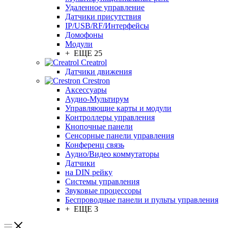
Удаленное управление
Датчики присутствия
IP/USB/RF/Интерфейсы
Домофоны
Модули
+ ЕЩЕ 25
Creatrol
Датчики движения
Crestron
Аксессуары
Аудио-Мультирум
Управляющие карты и модули
Контроллеры управления
Кнопочные панели
Сенсорные панели управления
Конференц связь
Аудио/Видео коммутаторы
Датчики
на DIN рейку
Системы управления
Звуковые процессоры
Беспроводные панели и пульты управления
+ ЕЩЕ 3