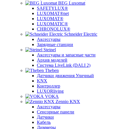
BEG Luxomat
SAFETYLUX®
LUXOMAT®net
LUXOMAT®
LUXOMATIC®
CHRONOLUX®
Schneider Electric
Аксессуары
Зарядные станции
Steinel
Аксессуары и запасные части
Архив моделей
Система LiveLink (DALI 2)
Theben
Датчики движения Уличный
KNX
Контроллер
LUXORliving
VOKA
Zennio KNX
Аксессуары
Сенсорные панели
Датчики
Кабель
Диммеры