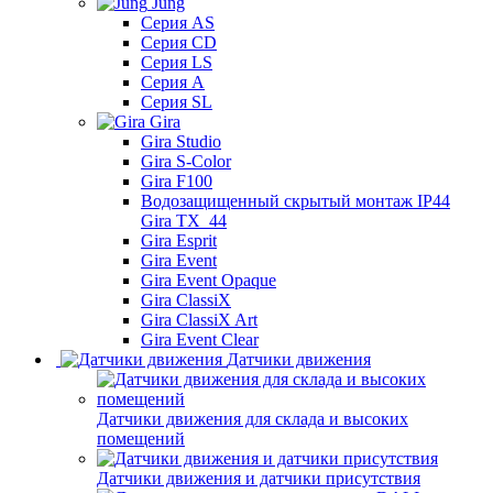
Jung
Серия AS
Серия CD
Серия LS
Серия A
Серия SL
Gira
Gira Studio
Gira S-Color
Gira F100
Водозащищенный скрытый монтаж IP44
Gira TX_44
Gira Esprit
Gira Event
Gira Event Opaque
Gira ClassiX
Gira ClassiX Art
Gira Event Clear
Датчики движения
Датчики движения для склада и высоких
помещений
Датчики движения и датчики присутствия