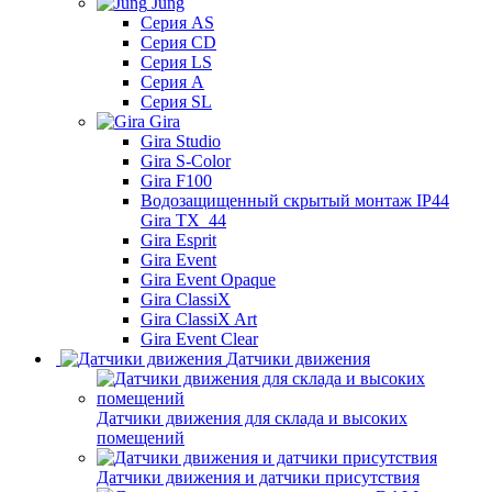
Jung
Серия AS
Серия CD
Серия LS
Серия A
Серия SL
Gira
Gira Studio
Gira S-Color
Gira F100
Водозащищенный скрытый монтаж IP44
Gira TX_44
Gira Esprit
Gira Event
Gira Event Opaque
Gira ClassiX
Gira ClassiX Art
Gira Event Clear
Датчики движения
Датчики движения для склада и высоких
помещений
Датчики движения и датчики присутствия