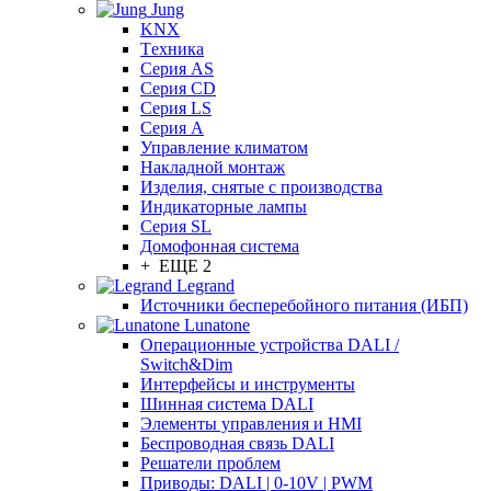
Jung
KNX
Tехника
Серия AS
Серия CD
Серия LS
Серия A
Управление климатом
Накладной монтаж
Изделия, снятые с производства
Индикаторные лампы
Серия SL
Домофонная система
+ ЕЩЕ 2
Legrand
Источники бесперебойного питания (ИБП)
Lunatone
Операционные устройства DALI /
Switch&Dim
Интерфейсы и инструменты
Шинная система DALI
Элементы управления и HMI
Беспроводная связь DALI
Решатели проблем
Приводы: DALI | 0-10V | PWM