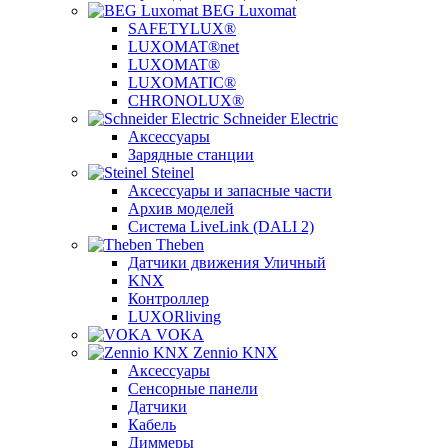
BEG Luxomat
SAFETYLUX®
LUXOMAT®net
LUXOMAT®
LUXOMATIC®
CHRONOLUX®
Schneider Electric
Аксессуары
Зарядные станции
Steinel
Аксессуары и запасные части
Архив моделей
Система LiveLink (DALI 2)
Theben
Датчики движения Уличный
KNX
Контроллер
LUXORliving
VOKA
Zennio KNX
Аксессуары
Сенсорные панели
Датчики
Кабель
Диммеры