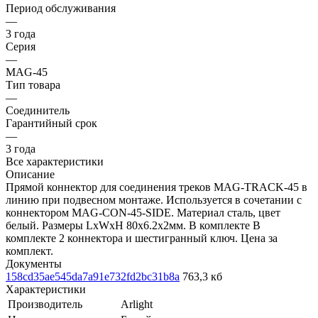
Период обслуживания
—
3 года
Серия
—
MAG-45
Тип товара
—
Соединитель
Гарантийный срок
—
3 года
Все характеристики
Описание
Прямой коннектор для соединения треков MAG-TRACK-45 в
линию при подвесном монтаже. Используется в сочетании с
коннектором MAG-CON-45-SIDE. Материал сталь, цвет
белый. Размеры LxWxH 80x6.2x2мм. В комплекте В
комплекте 2 коннектора и шестигранный ключ. Цена за
комплект.
Документы
158cd35ae545da7a91e732fd2bc31b8a
763,3 кб
Характеристики
Производитель
Arlight