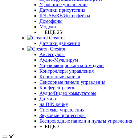
Удаленное управление
Датчики присутствия
IP/USB/RF/Интерфейсы
Домофоны
Модули
+ ЕЩЕ 25
Creatrol
Датчики движения
Crestron
Аксессуары
Аудио-Мультирум
Управляющие карты и модули
Контроллеры управления
Кнопочные панели
Сенсорные панели управления
Конференц связь
Аудио/Видео коммутаторы
Датчики
на DIN рейку
Системы управления
Звуковые процессоры
Беспроводные панели и пульты управления
+ ЕЩЕ 3