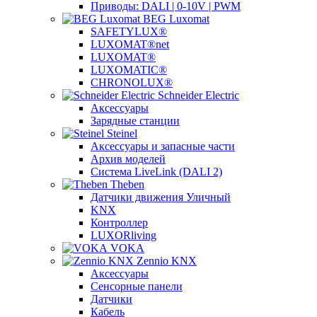
Приводы: DALI | 0-10V | PWM
BEG Luxomat
SAFETYLUX®
LUXOMAT®net
LUXOMAT®
LUXOMATIC®
CHRONOLUX®
Schneider Electric
Аксессуары
Зарядные станции
Steinel
Аксессуары и запасные части
Архив моделей
Система LiveLink (DALI 2)
Theben
Датчики движения Уличный
KNX
Контроллер
LUXORliving
VOKA
Zennio KNX
Аксессуары
Сенсорные панели
Датчики
Кабель