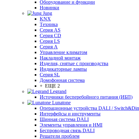
Оборудование и функции
Новинки
Jung
KNX
Tехника
Серия AS
Серия CD
Серия LS
Серия A
Управление климатом
Накладной монтаж
Изделия, снятые с производства
Индикаторные лампы
Серия SL
Домофонная система
+ ЕЩЕ 2
Legrand
Источники бесперебойного питания (ИБП)
Lunatone
Операционные устройства DALI / Switch&Di
Интерфейсы и инструменты
Шинная система DALI
Элементы управления и HMI
Беспроводная связь DALI
Решатели проблем