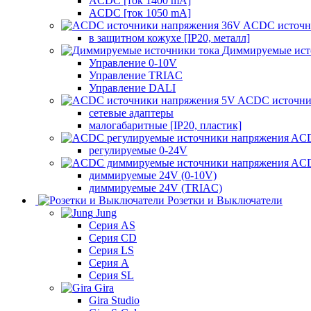
ACDC [ток 1400 mA]
ACDC [ток 1050 mA]
ACDC источн
в защитном кожухе [IP20, металл]
Диммируемые ист
Управление 0-10V
Управление TRIAC
Управление DALI
ACDC источни
сетевые адаптеры
малогабаритные [IP20, пластик]
ACD
регулируемые 0-24V
ACD
диммируемые 24V (0-10V)
диммируемые 24V (TRIAC)
Розетки и Выключатели
Jung
Серия AS
Серия CD
Серия LS
Серия A
Серия SL
Gira
Gira Studio