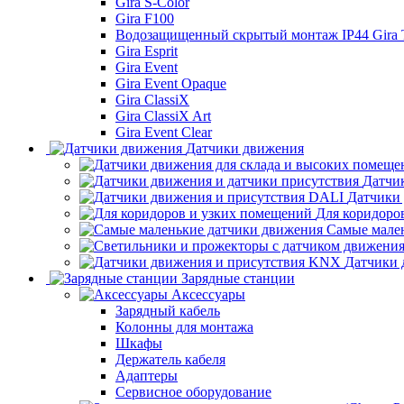
Gira S-Color
Gira F100
Водозащищенный скрытый монтаж IP44 Gira
Gira Esprit
Gira Event
Gira Event Opaque
Gira ClassiX
Gira ClassiX Art
Gira Event Clear
Датчики движения
Датчи
Датчики
Для коридоро
Самые мале
Датчики 
Зарядные станции
Аксессуары
Зарядный кабель
Колонны для монтажа
Шкафы
Держатель кабеля
Адаптеры
Сервисное оборудование