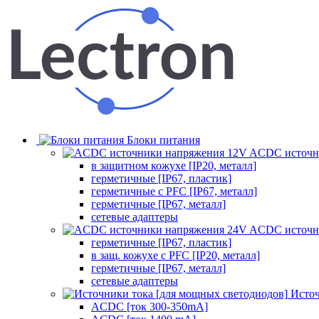
Блоки питания
ACDC источн
в защитном кожухе [IP20, металл]
герметичные [IP67, пластик]
герметичные с PFC [IP67, металл]
герметичные [IP67, металл]
сетевые адаптеры
ACDC источн
герметичные [IP67, пластик]
в защ. кожухе с PFC [IP20, металл]
герметичные [IP67, металл]
сетевые адаптеры
Источ
ACDC [ток 300-350mA]