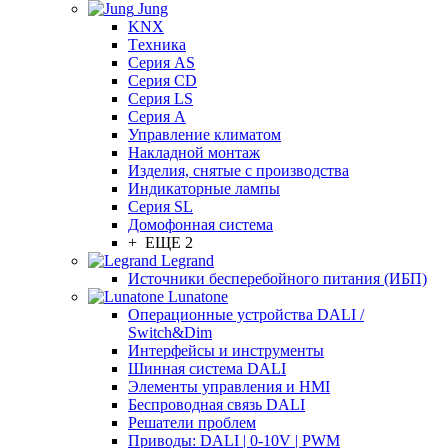
Jung
KNX
Tехника
Серия AS
Серия CD
Серия LS
Серия A
Управление климатом
Накладной монтаж
Изделия, снятые с производства
Индикаторные лампы
Серия SL
Домофонная система
+ ЕЩЕ 2
Legrand
Источники бесперебойного питания (ИБП)
Lunatone
Операционные устройства DALI /
Switch&Dim
Интерфейсы и инструменты
Шинная система DALI
Элементы управления и HMI
Беспроводная связь DALI
Решатели проблем
Приводы: DALI | 0-10V | PWM