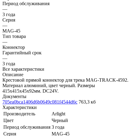
Период обслуживания
—
3 года
Серия
—
MAG-45
Тип товара
—
Коннектор
Гарантийный срок
—
3 года
Все характеристики
Описание
Крестовой прямой коннектор для трека MAG-TRACK-4592.
Материал алюминий, цвет черный. Размеры
415x415x45x92мм. DC24V.
Документы
705ea0bca1406d6b0649c081f4544d6c
763,3 кб
Характеристики
Производитель
Arlight
Цвет
Черный
Период обслуживания
3 года
Серия
MAG-45