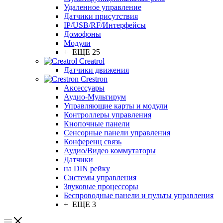
Удаленное управление
Датчики присутствия
IP/USB/RF/Интерфейсы
Домофоны
Модули
+ ЕЩЕ 25
Creatrol
Датчики движения
Crestron
Аксессуары
Аудио-Мультирум
Управляющие карты и модули
Контроллеры управления
Кнопочные панели
Сенсорные панели управления
Конференц связь
Аудио/Видео коммутаторы
Датчики
на DIN рейку
Системы управления
Звуковые процессоры
Беспроводные панели и пульты управления
+ ЕЩЕ 3