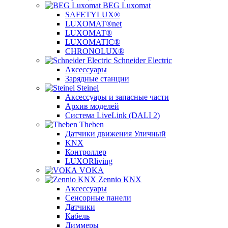
BEG Luxomat
SAFETYLUX®
LUXOMAT®net
LUXOMAT®
LUXOMATIC®
CHRONOLUX®
Schneider Electric
Аксессуары
Зарядные станции
Steinel
Аксессуары и запасные части
Архив моделей
Система LiveLink (DALI 2)
Theben
Датчики движения Уличный
KNX
Контроллер
LUXORliving
VOKA
Zennio KNX
Аксессуары
Сенсорные панели
Датчики
Кабель
Диммеры