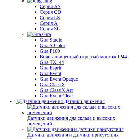
Jung
Серия AS
Серия CD
Серия LS
Серия A
Серия SL
Gira
Gira Studio
Gira S-Color
Gira F100
Водозащищенный скрытый монтаж IP44
Gira TX_44
Gira Esprit
Gira Event
Gira Event Opaque
Gira ClassiX
Gira ClassiX Art
Gira Event Clear
Датчики движения
Датчики движения для склада и высоких
помещений
Датчики движения и датчики присутствия