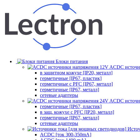
Блоки питания
ACDC источн
в защитном кожухе [IP20, металл]
герметичные [IP67, пластик]
герметичные с PFC [IP67, металл]
герметичные [IP67, металл]
сетевые адаптеры
ACDC источн
герметичные [IP67, пластик]
в защ. кожухе с PFC [IP20, металл]
герметичные [IP67, металл]
сетевые адаптеры
Источ
ACDC [ток 300-350mA]