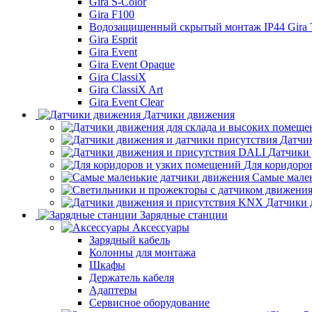
Gira S-Color
Gira F100
Водозащищенный скрытый монтаж IP44 Gira
Gira Esprit
Gira Event
Gira Event Opaque
Gira ClassiX
Gira ClassiX Art
Gira Event Clear
Датчики движения
Датчи
Датчики
Для коридоро
Самые мале
Датчики 
Зарядные станции
Аксессуары
Зарядный кабель
Колонны для монтажа
Шкафы
Держатель кабеля
Адаптеры
Сервисное оборудование