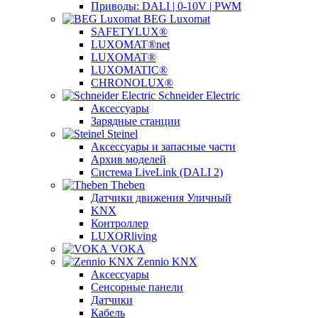
Приводы: DALI | 0-10V | PWM
BEG Luxomat
SAFETYLUX®
LUXOMAT®net
LUXOMAT®
LUXOMATIC®
CHRONOLUX®
Schneider Electric
Аксессуары
Зарядные станции
Steinel
Аксессуары и запасные части
Архив моделей
Система LiveLink (DALI 2)
Theben
Датчики движения Уличный
KNX
Контроллер
LUXORliving
VOKA
Zennio KNX
Аксессуары
Сенсорные панели
Датчики
Кабель