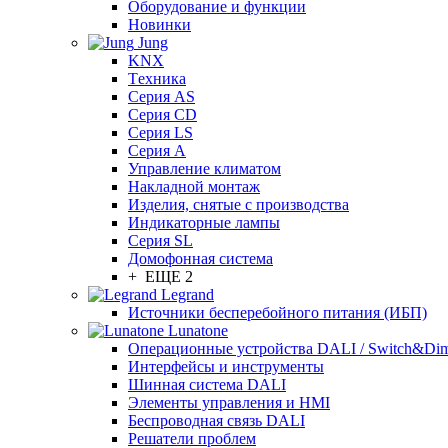
Оборудование и функции
Новинки
Jung
KNX
Tехника
Серия AS
Серия CD
Серия LS
Серия A
Управление климатом
Накладной монтаж
Изделия, снятые с производства
Индикаторные лампы
Серия SL
Домофонная система
+ ЕЩЕ 2
Legrand
Источники бесперебойного питания (ИБП)
Lunatone
Операционные устройства DALI / Switch&Di
Интерфейсы и инструменты
Шинная система DALI
Элементы управления и HMI
Беспроводная связь DALI
Решатели проблем