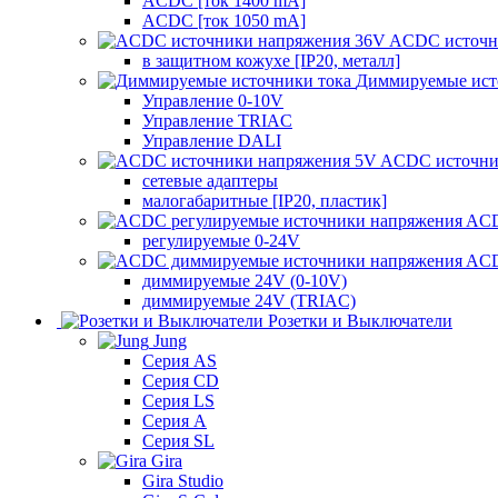
ACDC [ток 1400 mA]
ACDC [ток 1050 mA]
ACDC источн
в защитном кожухе [IP20, металл]
Диммируемые ист
Управление 0-10V
Управление TRIAC
Управление DALI
ACDC источни
сетевые адаптеры
малогабаритные [IP20, пластик]
ACD
регулируемые 0-24V
ACD
диммируемые 24V (0-10V)
диммируемые 24V (TRIAC)
Розетки и Выключатели
Jung
Серия AS
Серия CD
Серия LS
Серия A
Серия SL
Gira
Gira Studio