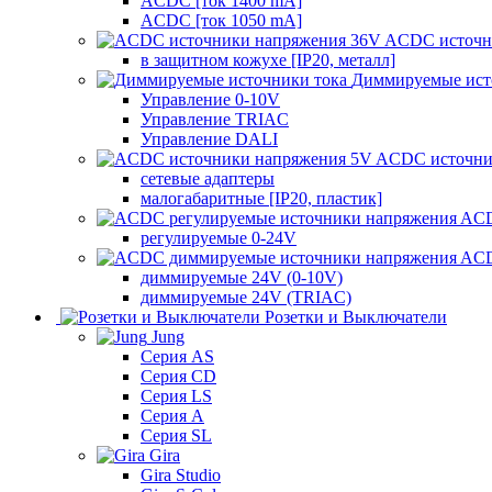
ACDC [ток 1400 mA]
ACDC [ток 1050 mA]
ACDC источн
в защитном кожухе [IP20, металл]
Диммируемые ист
Управление 0-10V
Управление TRIAC
Управление DALI
ACDC источни
сетевые адаптеры
малогабаритные [IP20, пластик]
ACD
регулируемые 0-24V
ACD
диммируемые 24V (0-10V)
диммируемые 24V (TRIAC)
Розетки и Выключатели
Jung
Серия AS
Серия CD
Серия LS
Серия A
Серия SL
Gira
Gira Studio