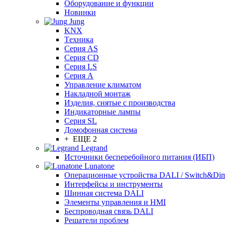
Оборудование и функции
Новинки
Jung
KNX
Tехника
Серия AS
Серия CD
Серия LS
Серия A
Управление климатом
Накладной монтаж
Изделия, снятые с производства
Индикаторные лампы
Серия SL
Домофонная система
+ ЕЩЕ 2
Legrand
Источники бесперебойного питания (ИБП)
Lunatone
Операционные устройства DALI / Switch&Di
Интерфейсы и инструменты
Шинная система DALI
Элементы управления и HMI
Беспроводная связь DALI
Решатели проблем