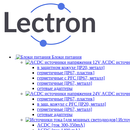
Блоки питания
ACDC источн
в защитном кожухе [IP20, металл]
герметичные [IP67, пластик]
герметичные с PFC [IP67, металл]
герметичные [IP67, металл]
сетевые адаптеры
ACDC источн
герметичные [IP67, пластик]
в защ. кожухе с PFC [IP20, металл]
герметичные [IP67, металл]
сетевые адаптеры
Источ
ACDC [ток 300-350mA]