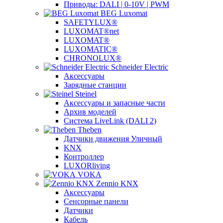
Приводы: DALI | 0-10V | PWM
BEG Luxomat
SAFETYLUX®
LUXOMAT®net
LUXOMAT®
LUXOMATIC®
CHRONOLUX®
Schneider Electric
Аксессуары
Зарядные станции
Steinel
Аксессуары и запасные части
Архив моделей
Система LiveLink (DALI 2)
Theben
Датчики движения Уличный
KNX
Контроллер
LUXORliving
VOKA
Zennio KNX
Аксессуары
Сенсорные панели
Датчики
Кабель