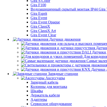
Gira S-Color
Gira F100
Водозащищенный скрытый монтаж IP44 Gira
Gira Esprit
Gira Event
Gira Event Opaque
Gira ClassiX
Gira ClassiX Art
Gira Event Clear
Датчики движения
Датчи
Датчики
Для коридоро
Самые мале
Датчики 
Зарядные станции
Аксессуары
Зарядный кабель
Колонны для монтажа
Шкафы
Держатель кабеля
Адаптеры
Сервисное оборудование