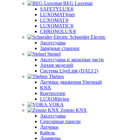
BEG Luxomat
SAFETYLUX®
LUXOMAT®net
LUXOMAT®
LUXOMATIC®
CHRONOLUX®
Schneider Electric
Аксессуары
Зарядные станции
Steinel
Аксессуары и запасные части
Архив моделей
Система LiveLink (DALI 2)
Theben
Датчики движения Уличный
KNX
Контроллер
LUXORliving
VOKA
Zennio KNX
Аксессуары
Сенсорные панели
Датчики
Кабель
Диммеры