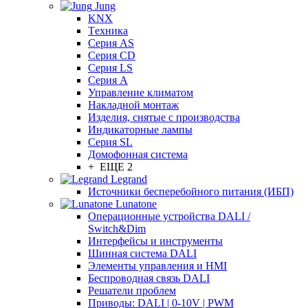
Jung
KNX
Tехника
Серия AS
Серия CD
Серия LS
Серия A
Управление климатом
Накладной монтаж
Изделия, снятые с производства
Индикаторные лампы
Серия SL
Домофонная система
+ ЕЩЕ 2
Legrand
Источники бесперебойного питания (ИБП)
Lunatone
Операционные устройства DALI /
Switch&Dim
Интерфейсы и инструменты
Шинная система DALI
Элементы управления и HMI
Беспроводная связь DALI
Решатели проблем
Приводы: DALI | 0-10V | PWM