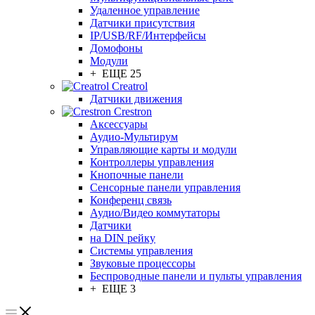
Удаленное управление
Датчики присутствия
IP/USB/RF/Интерфейсы
Домофоны
Модули
+ ЕЩЕ 25
Creatrol
Датчики движения
Crestron
Аксессуары
Аудио-Мультирум
Управляющие карты и модули
Контроллеры управления
Кнопочные панели
Сенсорные панели управления
Конференц связь
Аудио/Видео коммутаторы
Датчики
на DIN рейку
Системы управления
Звуковые процессоры
Беспроводные панели и пульты управления
+ ЕЩЕ 3