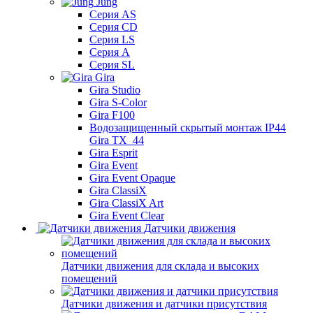
Jung
Серия AS
Серия CD
Серия LS
Серия A
Серия SL
Gira
Gira Studio
Gira S-Color
Gira F100
Водозащищенный скрытый монтаж IP44
Gira TX_44
Gira Esprit
Gira Event
Gira Event Opaque
Gira ClassiX
Gira ClassiX Art
Gira Event Clear
Датчики движения
Датчики движения для склада и высоких
помещений
Датчики движения и датчики присутствия