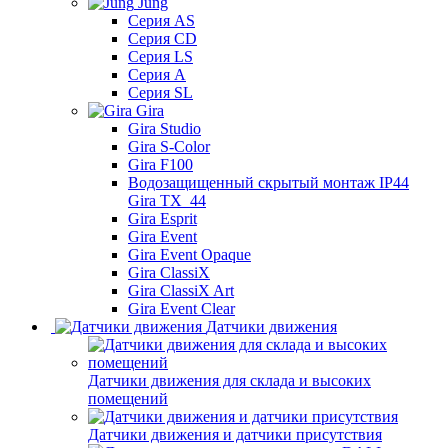
Jung
Серия AS
Серия CD
Серия LS
Серия A
Серия SL
Gira
Gira Studio
Gira S-Color
Gira F100
Водозащищенный скрытый монтаж IP44
Gira TX_44
Gira Esprit
Gira Event
Gira Event Opaque
Gira ClassiX
Gira ClassiX Art
Gira Event Clear
Датчики движения
Датчики движения для склада и высоких
помещений
Датчики движения и датчики присутствия