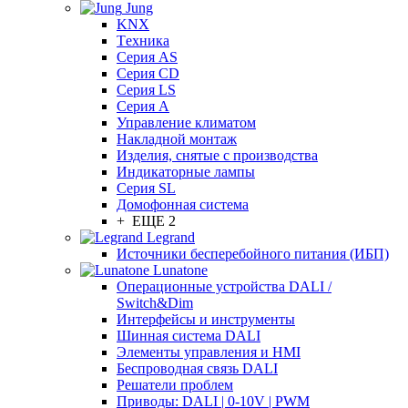
Jung
KNX
Tехника
Серия AS
Серия CD
Серия LS
Серия A
Управление климатом
Накладной монтаж
Изделия, снятые с производства
Индикаторные лампы
Серия SL
Домофонная система
+ ЕЩЕ 2
Legrand
Источники бесперебойного питания (ИБП)
Lunatone
Операционные устройства DALI /
Switch&Dim
Интерфейсы и инструменты
Шинная система DALI
Элементы управления и HMI
Беспроводная связь DALI
Решатели проблем
Приводы: DALI | 0-10V | PWM