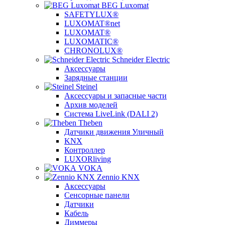
BEG Luxomat
SAFETYLUX®
LUXOMAT®net
LUXOMAT®
LUXOMATIC®
CHRONOLUX®
Schneider Electric
Аксессуары
Зарядные станции
Steinel
Аксессуары и запасные части
Архив моделей
Система LiveLink (DALI 2)
Theben
Датчики движения Уличный
KNX
Контроллер
LUXORliving
VOKA
Zennio KNX
Аксессуары
Сенсорные панели
Датчики
Кабель
Диммеры