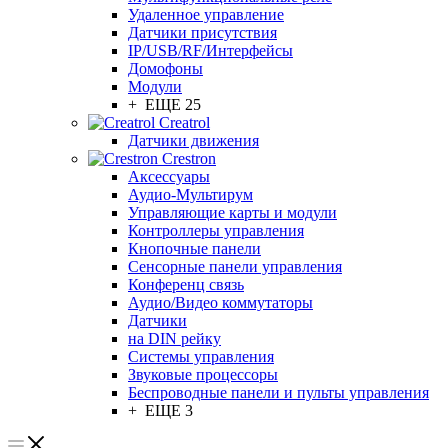
Удаленное управление
Датчики присутствия
IP/USB/RF/Интерфейсы
Домофоны
Модули
+ ЕЩЕ 25
Creatrol
Датчики движения
Crestron
Аксессуары
Аудио-Мультирум
Управляющие карты и модули
Контроллеры управления
Кнопочные панели
Сенсорные панели управления
Конференц связь
Аудио/Видео коммутаторы
Датчики
на DIN рейку
Системы управления
Звуковые процессоры
Беспроводные панели и пульты управления
+ ЕЩЕ 3