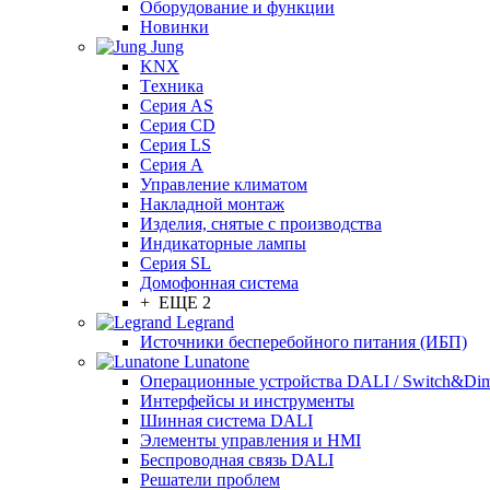
Оборудование и функции
Новинки
Jung
KNX
Tехника
Серия AS
Серия CD
Серия LS
Серия A
Управление климатом
Накладной монтаж
Изделия, снятые с производства
Индикаторные лампы
Серия SL
Домофонная система
+ ЕЩЕ 2
Legrand
Источники бесперебойного питания (ИБП)
Lunatone
Операционные устройства DALI / Switch&Di
Интерфейсы и инструменты
Шинная система DALI
Элементы управления и HMI
Беспроводная связь DALI
Решатели проблем