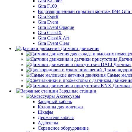
Gira S-Color
Gira F100
Водозащищенный скрытый монтаж IP44 Gira
Gira Esprit
Gira Event
Gira Event Opaque
Gira ClassiX
Gira ClassiX Art
Gira Event Clear
Датчики движения
Датчи
Датчики
Для коридоро
Самые мале
Датчики 
Зарядные станции
Аксессуары
Зарядный кабель
Колонны для монтажа
Шкафы
Держатель кабеля
Адаптеры
Сервисное оборудование