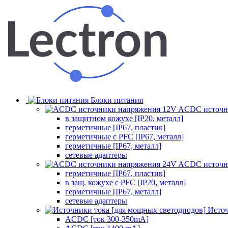
Блоки питания
ACDC источн
в защитном кожухе [IP20, металл]
герметичные [IP67, пластик]
герметичные с PFC [IP67, металл]
герметичные [IP67, металл]
сетевые адаптеры
ACDC источн
герметичные [IP67, пластик]
в защ. кожухе с PFC [IP20, металл]
герметичные [IP67, металл]
сетевые адаптеры
Источ
ACDC [ток 300-350mA]