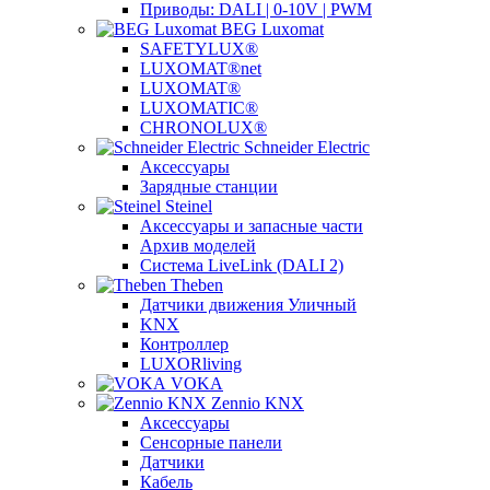
Приводы: DALI | 0-10V | PWM
BEG Luxomat
SAFETYLUX®
LUXOMAT®net
LUXOMAT®
LUXOMATIC®
CHRONOLUX®
Schneider Electric
Аксессуары
Зарядные станции
Steinel
Аксессуары и запасные части
Архив моделей
Система LiveLink (DALI 2)
Theben
Датчики движения Уличный
KNX
Контроллер
LUXORliving
VOKA
Zennio KNX
Аксессуары
Сенсорные панели
Датчики
Кабель