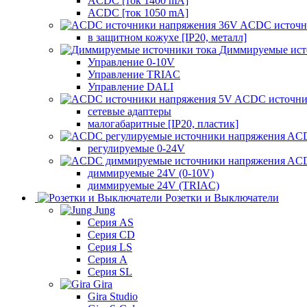
ACDC [ток 1400 mA]
ACDC [ток 1050 mA]
ACDC источн
в защитном кожухе [IP20, металл]
Диммируемые ист
Управление 0-10V
Управление TRIAC
Управление DALI
ACDC источни
сетевые адаптеры
малогабаритные [IP20, пластик]
ACD
регулируемые 0-24V
ACD
диммируемые 24V (0-10V)
диммируемые 24V (TRIAC)
Розетки и Выключатели
Jung
Серия AS
Серия CD
Серия LS
Серия A
Серия SL
Gira
Gira Studio