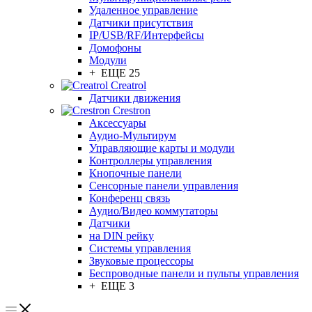
Удаленное управление
Датчики присутствия
IP/USB/RF/Интерфейсы
Домофоны
Модули
+ ЕЩЕ 25
Creatrol
Датчики движения
Crestron
Аксессуары
Аудио-Мультирум
Управляющие карты и модули
Контроллеры управления
Кнопочные панели
Сенсорные панели управления
Конференц связь
Аудио/Видео коммутаторы
Датчики
на DIN рейку
Системы управления
Звуковые процессоры
Беспроводные панели и пульты управления
+ ЕЩЕ 3