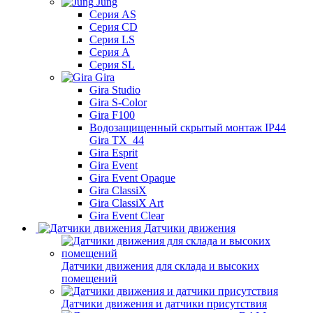
Jung
Серия AS
Серия CD
Серия LS
Серия A
Серия SL
Gira
Gira Studio
Gira S-Color
Gira F100
Водозащищенный скрытый монтаж IP44
Gira TX_44
Gira Esprit
Gira Event
Gira Event Opaque
Gira ClassiX
Gira ClassiX Art
Gira Event Clear
Датчики движения
Датчики движения для склада и высоких
помещений
Датчики движения и датчики присутствия