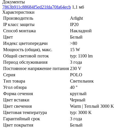
Документы
7863b911c88684f5ed21fda70fa64ecb
1,1 мб
Характеристики
Производитель
Arlight
IP класс защиты
IP20
Способ монтажа
Накладной
Цвет
Белый
Индекс цветопередачи
>80
Мощность (общая), макс.
15 W
Общий световой поток
typ: 1100 lm
Период обслуживания
3 года
Постоянное напряжение питания
230 V
Серия
POLO
Тип товара
Светильник
Угол обзора
40 °
Форма сечения
круглый
Цвет вставки
Черный
Цвет свечения
Warm | Теплый 3000 K
Цветовая температура
typ: 3000 K
Гарантийный срок
3 года
Цвет покрытия
Белый