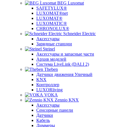
BEG Luxomat
SAFETYLUX®
LUXOMAT®net
LUXOMAT®
LUXOMATIC®
CHRONOLUX®
Schneider Electric
Аксессуары
Зарядные станции
Steinel
Аксессуары и запасные части
Архив моделей
Система LiveLink (DALI 2)
Theben
Датчики движения Уличный
KNX
Контроллер
LUXORliving
VOKA
Zennio KNX
Аксессуары
Сенсорные панели
Датчики
Кабель
Диммеры