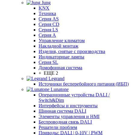
Jung
KNX
Tехника
Серия AS
Серия CD
Серия LS
Серия A
Управление климатом
Накладной монтаж
Изделия, снятые с производства
Индикаторные лампы
Серия SL
Домофонная система
+ ЕЩЕ 2
Legrand
Источники бесперебойного питания (ИБП)
Lunatone
Операционные устройства DALI /
Switch&Dim
Интерфейсы и инструменты
Шинная система DALI
Элементы управления и HMI
Беспроводная связь DALI
Решатели проблем
Приводы: DALI | 0-10V | PWM