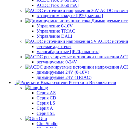
ACDC [ток 1400 mA]
ACDC [ток 1050 mA]
ACDC источн
в защитном кожухе [IP20, металл]
Диммируемые ист
Управление 0-10V
Управление TRIAC
Управление DALI
ACDC источни
сетевые адаптеры
малогабаритные [IP20, пластик]
ACD
регулируемые 0-24V
ACD
диммируемые 24V (0-10V)
диммируемые 24V (TRIAC)
Розетки и Выключатели
Jung
Серия AS
Серия CD
Серия LS
Серия A
Серия SL
Gira
Gira Studio