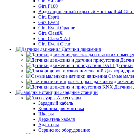
Gira S-Color
Gira F100
Водозащищенный скрытый монтаж IP44 Gira
Gira Esprit
Gira Event
Gira Event Opaque
Gira ClassiX
Gira ClassiX Art
Gira Event Clear
Датчики движения
Датчи
Датчики
Для коридоро
Самые мале
Датчики 
Зарядные станции
Аксессуары
Зарядный кабель
Колонны для монтажа
Шкафы
Держатель кабеля
Адаптеры
Сервисное оборудование