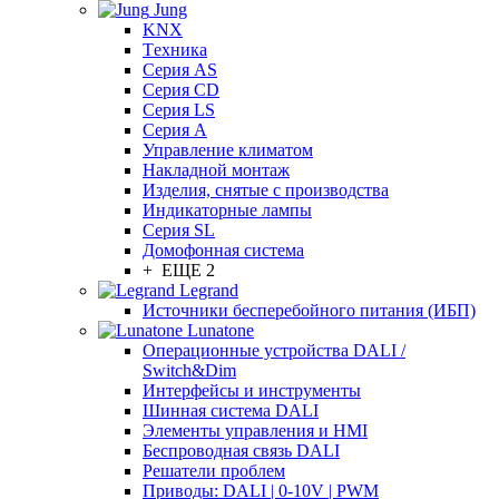
Jung
KNX
Tехника
Серия AS
Серия CD
Серия LS
Серия A
Управление климатом
Накладной монтаж
Изделия, снятые с производства
Индикаторные лампы
Серия SL
Домофонная система
+ ЕЩЕ 2
Legrand
Источники бесперебойного питания (ИБП)
Lunatone
Операционные устройства DALI /
Switch&Dim
Интерфейсы и инструменты
Шинная система DALI
Элементы управления и HMI
Беспроводная связь DALI
Решатели проблем
Приводы: DALI | 0-10V | PWM