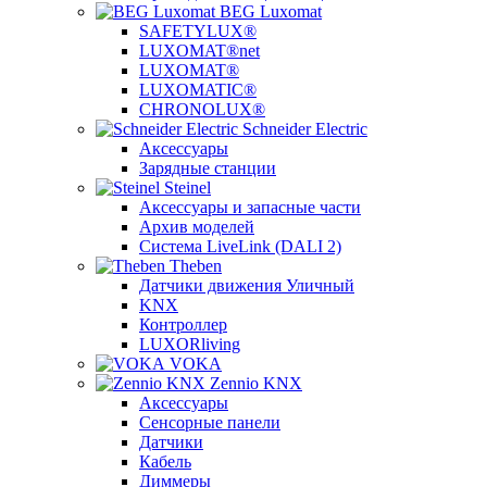
BEG Luxomat
SAFETYLUX®
LUXOMAT®net
LUXOMAT®
LUXOMATIC®
CHRONOLUX®
Schneider Electric
Аксессуары
Зарядные станции
Steinel
Аксессуары и запасные части
Архив моделей
Система LiveLink (DALI 2)
Theben
Датчики движения Уличный
KNX
Контроллер
LUXORliving
VOKA
Zennio KNX
Аксессуары
Сенсорные панели
Датчики
Кабель
Диммеры