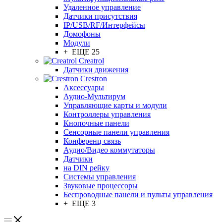
Удаленное управление
Датчики присутствия
IP/USB/RF/Интерфейсы
Домофоны
Модули
+ ЕЩЕ 25
Creatrol
Датчики движения
Crestron
Аксессуары
Аудио-Мультирум
Управляющие карты и модули
Контроллеры управления
Кнопочные панели
Сенсорные панели управления
Конференц связь
Аудио/Видео коммутаторы
Датчики
на DIN рейку
Системы управления
Звуковые процессоры
Беспроводные панели и пульты управления
+ ЕЩЕ 3