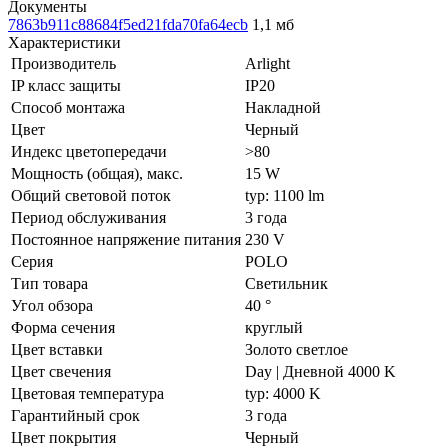
Документы
7863b911c88684f5ed21fda70fa64ecb
1,1 мб
Характеристики
Производитель
Arlight
IP класс защиты
IP20
Способ монтажа
Накладной
Цвет
Черный
Индекс цветопередачи
>80
Мощность (общая), макс.
15 W
Общий световой поток
typ: 1100 lm
Период обслуживания
3 года
Постоянное напряжение питания
230 V
Серия
POLO
Тип товара
Светильник
Угол обзора
40 °
Форма сечения
круглый
Цвет вставки
Золото светлое
Цвет свечения
Day | Дневной 4000 K
Цветовая температура
typ: 4000 K
Гарантийный срок
3 года
Цвет покрытия
Черный