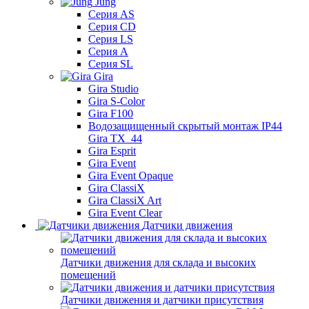
Jung
Серия AS
Серия CD
Серия LS
Серия A
Серия SL
Gira
Gira Studio
Gira S-Color
Gira F100
Водозащищенный скрытый монтаж IP44
Gira TX_44
Gira Esprit
Gira Event
Gira Event Opaque
Gira ClassiX
Gira ClassiX Art
Gira Event Clear
Датчики движения
Датчики движения для склада и высоких
помещений
Датчики движения и датчики присутствия