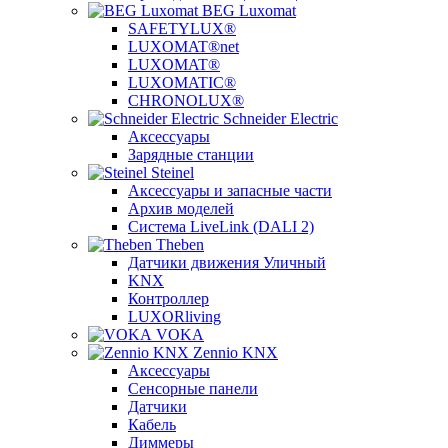
BEG Luxomat
SAFETYLUX®
LUXOMAT®net
LUXOMAT®
LUXOMATIC®
CHRONOLUX®
Schneider Electric
Аксессуары
Зарядные станции
Steinel
Аксессуары и запасные части
Архив моделей
Система LiveLink (DALI 2)
Theben
Датчики движения Уличный
KNX
Контроллер
LUXORliving
VOKA
Zennio KNX
Аксессуары
Сенсорные панели
Датчики
Кабель
Диммеры