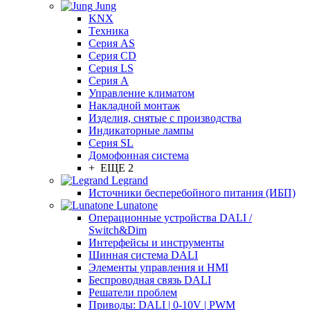
Jung
KNX
Tехника
Серия AS
Серия CD
Серия LS
Серия A
Управление климатом
Накладной монтаж
Изделия, снятые с производства
Индикаторные лампы
Серия SL
Домофонная система
+ ЕЩЕ 2
Legrand
Источники бесперебойного питания (ИБП)
Lunatone
Операционные устройства DALI /
Switch&Dim
Интерфейсы и инструменты
Шинная система DALI
Элементы управления и HMI
Беспроводная связь DALI
Решатели проблем
Приводы: DALI | 0-10V | PWM