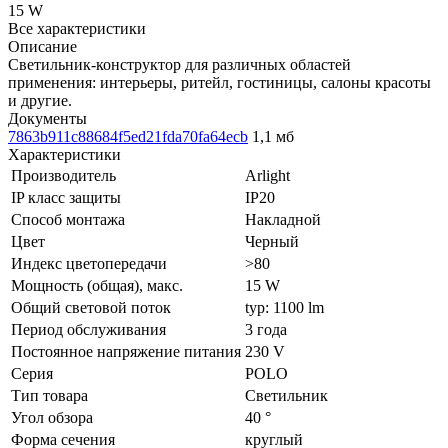
15 W
Все характеристики
Описание
Светильник-конструктор для различных областей
применения: интерьеры, ритейл, гостиницы, салоны красоты
и другие.
Документы
7863b911c88684f5ed21fda70fa64ecb
1,1 мб
Характеристики
Производитель
Arlight
IP класс защиты
IP20
Способ монтажа
Накладной
Цвет
Черный
Индекс цветопередачи
>80
Мощность (общая), макс.
15 W
Общий световой поток
typ: 1100 lm
Период обслуживания
3 года
Постоянное напряжение питания
230 V
Серия
POLO
Тип товара
Светильник
Угол обзора
40 °
Форма сечения
круглый