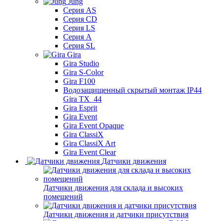
Jung
Серия AS
Серия CD
Серия LS
Серия A
Серия SL
Gira
Gira Studio
Gira S-Color
Gira F100
Водозащищенный скрытый монтаж IP44
Gira TX_44
Gira Esprit
Gira Event
Gira Event Opaque
Gira ClassiX
Gira ClassiX Art
Gira Event Clear
Датчики движения
Датчики движения для склада и высоких
помещений
Датчики движения и датчики присутствия