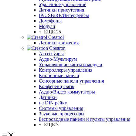
Удаленное управление
Датчики присутствия
IP/USB/RF/Интерфейсы
Домофоны
Модули
+ ЕЩЕ 25
Creatrol
Датчики движения
Crestron
Аксессуары
Аудио-Мультирум
Управляющие карты и модули
Контроллеры управления
Кнопочные панели
Сенсорные панели управления
Конференц связь
Аудио/Видео коммутаторы
Датчики
на DIN рейку
Системы управления
Звуковые процессоры
Беспроводные панели и пульты управления
+ ЕЩЕ 3