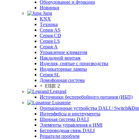
Оборудование и функции
Новинки
Jung
KNX
Tехника
Серия AS
Серия CD
Серия LS
Серия A
Управление климатом
Накладной монтаж
Изделия, снятые с производства
Индикаторные лампы
Серия SL
Домофонная система
+ ЕЩЕ 2
Legrand
Источники бесперебойного питания (ИБП)
Lunatone
Операционные устройства DALI / Switch&Di
Интерфейсы и инструменты
Шинная система DALI
Элементы управления и HMI
Беспроводная связь DALI
Решатели проблем