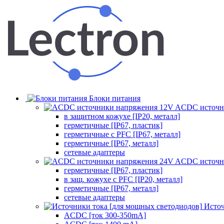
Блоки питания
ACDC источн
в защитном кожухе [IP20, металл]
герметичные [IP67, пластик]
герметичные с PFC [IP67, металл]
герметичные [IP67, металл]
сетевые адаптеры
ACDC источн
герметичные [IP67, пластик]
в защ. кожухе с PFC [IP20, металл]
герметичные [IP67, металл]
сетевые адаптеры
Источ
ACDC [ток 300-350mA]