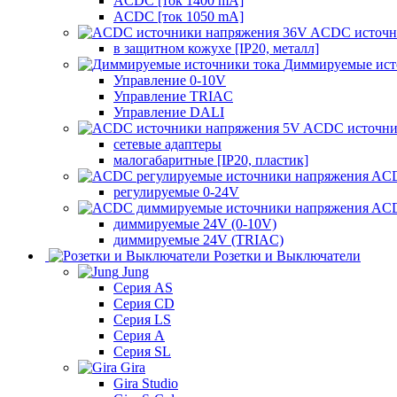
ACDC [ток 1400 mA]
ACDC [ток 1050 mA]
ACDC источн
в защитном кожухе [IP20, металл]
Диммируемые ист
Управление 0-10V
Управление TRIAC
Управление DALI
ACDC источни
сетевые адаптеры
малогабаритные [IP20, пластик]
ACD
регулируемые 0-24V
ACD
диммируемые 24V (0-10V)
диммируемые 24V (TRIAC)
Розетки и Выключатели
Jung
Серия AS
Серия CD
Серия LS
Серия A
Серия SL
Gira
Gira Studio