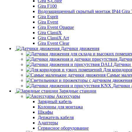
Gira S-Color
Gira F100
Водозащищенный скрытый монтаж IP44 Gira
Gira Esprit
Gira Event
Gira Event Opaque
Gira ClassiX
Gira ClassiX Art
Gira Event Clear
Датчики движения
Датчи
Датчики
Для коридоро
Самые мале
Датчики 
Зарядные станции
Аксессуары
Зарядный кабель
Колонны для монтажа
Шкафы
Держатель кабеля
Адаптеры
Сервисное оборудование