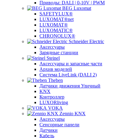
Приводы: DALI | 0-10V | PWM
BEG Luxomat
SAFETYLUX®
LUXOMAT®net
LUXOMAT®
LUXOMATIC®
CHRONOLUX®
Schneider Electric
Аксессуары
Зарядные станции
Steinel
Аксессуары и запасные части
Архив моделей
Система LiveLink (DALI 2)
Theben
Датчики движения Уличный
KNX
Контроллер
LUXORliving
VOKA
Zennio KNX
Аксессуары
Сенсорные панели
Датчики
Кабель