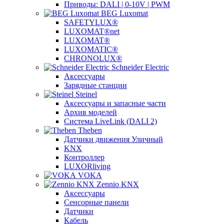
Приводы: DALI | 0-10V | PWM
BEG Luxomat
SAFETYLUX®
LUXOMAT®net
LUXOMAT®
LUXOMATIC®
CHRONOLUX®
Schneider Electric
Аксессуары
Зарядные станции
Steinel
Аксессуары и запасные части
Архив моделей
Система LiveLink (DALI 2)
Theben
Датчики движения Уличный
KNX
Контроллер
LUXORliving
VOKA
Zennio KNX
Аксессуары
Сенсорные панели
Датчики
Кабель