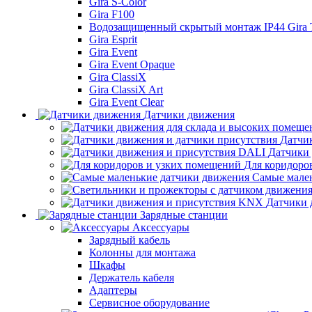
Gira S-Color
Gira F100
Водозащищенный скрытый монтаж IP44 Gira
Gira Esprit
Gira Event
Gira Event Opaque
Gira ClassiX
Gira ClassiX Art
Gira Event Clear
Датчики движения
Датчи
Датчики
Для коридоро
Самые мале
Датчики 
Зарядные станции
Аксессуары
Зарядный кабель
Колонны для монтажа
Шкафы
Держатель кабеля
Адаптеры
Сервисное оборудование