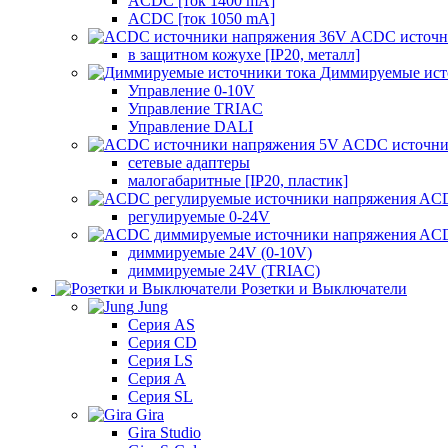
ACDC [ток 1400 mA]
ACDC [ток 1050 mA]
ACDC источн
в защитном кожухе [IP20, металл]
Диммируемые ист
Управление 0-10V
Управление TRIAC
Управление DALI
ACDC источни
сетевые адаптеры
малогабаритные [IP20, пластик]
ACD
регулируемые 0-24V
ACD
диммируемые 24V (0-10V)
диммируемые 24V (TRIAC)
Розетки и Выключатели
Jung
Серия AS
Серия CD
Серия LS
Серия A
Серия SL
Gira
Gira Studio