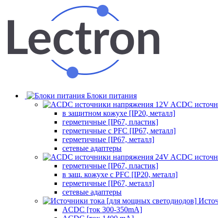
Блоки питания
ACDC источн
в защитном кожухе [IP20, металл]
герметичные [IP67, пластик]
герметичные с PFC [IP67, металл]
герметичные [IP67, металл]
сетевые адаптеры
ACDC источн
герметичные [IP67, пластик]
в защ. кожухе с PFC [IP20, металл]
герметичные [IP67, металл]
сетевые адаптеры
Источ
ACDC [ток 300-350mA]