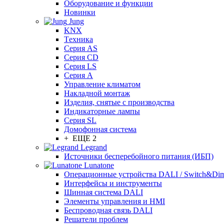
Оборудование и функции
Новинки
Jung
KNX
Tехника
Серия AS
Серия CD
Серия LS
Серия A
Управление климатом
Накладной монтаж
Изделия, снятые с производства
Индикаторные лампы
Серия SL
Домофонная система
+ ЕЩЕ 2
Legrand
Источники бесперебойного питания (ИБП)
Lunatone
Операционные устройства DALI / Switch&Di
Интерфейсы и инструменты
Шинная система DALI
Элементы управления и HMI
Беспроводная связь DALI
Решатели проблем