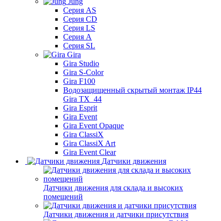
Jung
Серия AS
Серия CD
Серия LS
Серия A
Серия SL
Gira
Gira Studio
Gira S-Color
Gira F100
Водозащищенный скрытый монтаж IP44
Gira TX_44
Gira Esprit
Gira Event
Gira Event Opaque
Gira ClassiX
Gira ClassiX Art
Gira Event Clear
Датчики движения
Датчики движения для склада и высоких
помещений
Датчики движения и датчики присутствия