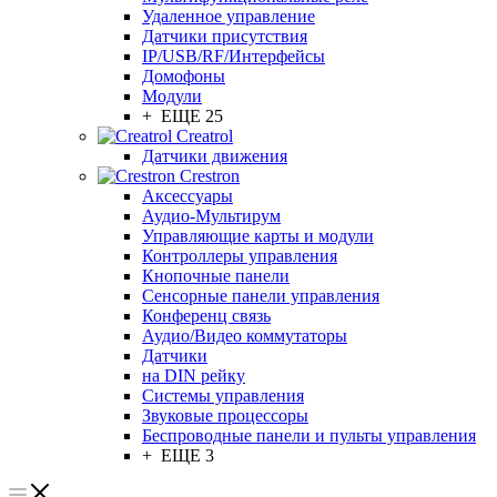
Удаленное управление
Датчики присутствия
IP/USB/RF/Интерфейсы
Домофоны
Модули
+ ЕЩЕ 25
Creatrol
Датчики движения
Crestron
Аксессуары
Аудио-Мультирум
Управляющие карты и модули
Контроллеры управления
Кнопочные панели
Сенсорные панели управления
Конференц связь
Аудио/Видео коммутаторы
Датчики
на DIN рейку
Системы управления
Звуковые процессоры
Беспроводные панели и пульты управления
+ ЕЩЕ 3