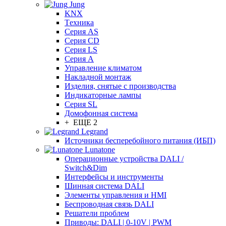
Jung
KNX
Tехника
Серия AS
Серия CD
Серия LS
Серия A
Управление климатом
Накладной монтаж
Изделия, снятые с производства
Индикаторные лампы
Серия SL
Домофонная система
+ ЕЩЕ 2
Legrand
Источники бесперебойного питания (ИБП)
Lunatone
Операционные устройства DALI /
Switch&Dim
Интерфейсы и инструменты
Шинная система DALI
Элементы управления и HMI
Беспроводная связь DALI
Решатели проблем
Приводы: DALI | 0-10V | PWM