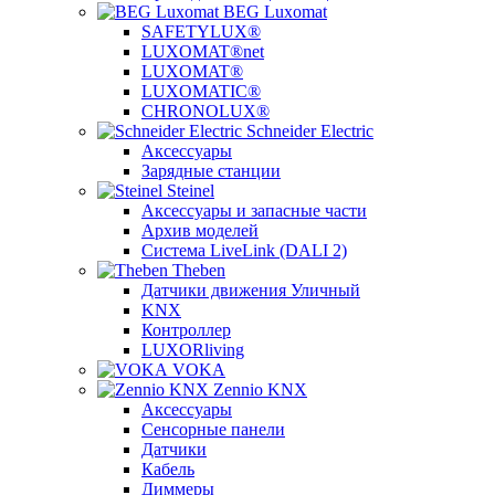
BEG Luxomat
SAFETYLUX®
LUXOMAT®net
LUXOMAT®
LUXOMATIC®
CHRONOLUX®
Schneider Electric
Аксессуары
Зарядные станции
Steinel
Аксессуары и запасные части
Архив моделей
Система LiveLink (DALI 2)
Theben
Датчики движения Уличный
KNX
Контроллер
LUXORliving
VOKA
Zennio KNX
Аксессуары
Сенсорные панели
Датчики
Кабель
Диммеры