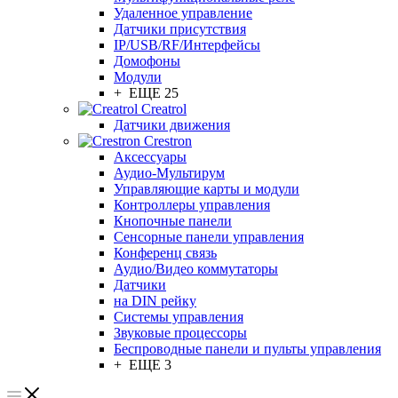
Удаленное управление
Датчики присутствия
IP/USB/RF/Интерфейсы
Домофоны
Модули
+ ЕЩЕ 25
Creatrol
Датчики движения
Crestron
Аксессуары
Аудио-Мультирум
Управляющие карты и модули
Контроллеры управления
Кнопочные панели
Сенсорные панели управления
Конференц связь
Аудио/Видео коммутаторы
Датчики
на DIN рейку
Системы управления
Звуковые процессоры
Беспроводные панели и пульты управления
+ ЕЩЕ 3