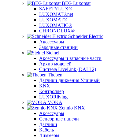
BEG Luxomat
SAFETYLUX®
LUXOMAT®net
LUXOMAT®
LUXOMATIC®
CHRONOLUX®
Schneider Electric
Аксессуары
Зарядные станции
Steinel
Аксессуары и запасные части
Архив моделей
Система LiveLink (DALI 2)
Theben
Датчики движения Уличный
KNX
Контроллер
LUXORliving
VOKA
Zennio KNX
Аксессуары
Сенсорные панели
Датчики
Кабель
Диммеры