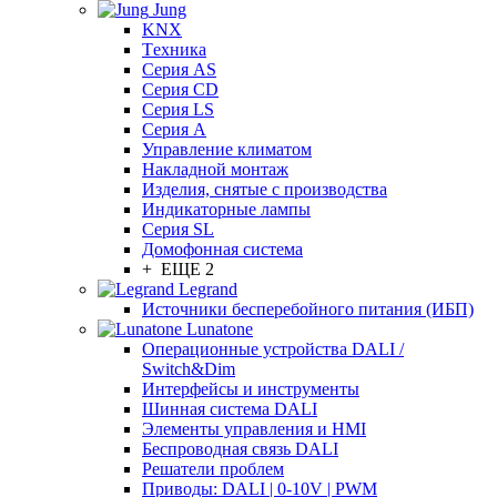
Jung
KNX
Tехника
Серия AS
Серия CD
Серия LS
Серия A
Управление климатом
Накладной монтаж
Изделия, снятые с производства
Индикаторные лампы
Серия SL
Домофонная система
+ ЕЩЕ 2
Legrand
Источники бесперебойного питания (ИБП)
Lunatone
Операционные устройства DALI /
Switch&Dim
Интерфейсы и инструменты
Шинная система DALI
Элементы управления и HMI
Беспроводная связь DALI
Решатели проблем
Приводы: DALI | 0-10V | PWM