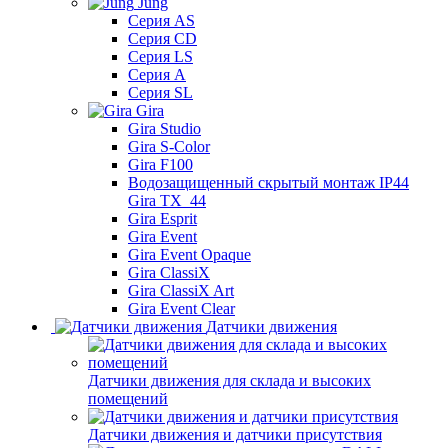
Jung
Серия AS
Серия CD
Серия LS
Серия A
Серия SL
Gira
Gira Studio
Gira S-Color
Gira F100
Водозащищенный скрытый монтаж IP44
Gira TX_44
Gira Esprit
Gira Event
Gira Event Opaque
Gira ClassiX
Gira ClassiX Art
Gira Event Clear
Датчики движения
Датчики движения для склада и высоких
помещений
Датчики движения и датчики присутствия