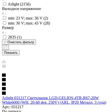
Arlight (
2156
)
Выходное напряжение
min: 23 V; max: 36 V (
2
)
min: 30 V; max: 43 V (
28
)
Размер
2835 (
1
)
Очистить фильтр
Показать
Arlight 031217 Светильник LGD-GELIOS-4TR-R67-20W
White6000 (WH, 20-60 deg, 230V) (ARL, IP20 Металл, 3 года)
Арт.: 031217
По запросу