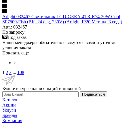
Arlight 032467 Светильник LGD-GERA-4TR-R74-20W Cool
SP7500-Fish (BK, 24 deg, 230V) (Arlight, IP20 Металл, 3 года)
Арт.: 032467
По запросу
Под заказ
Наши менеджеры обязательно свяжутся с вами и уточнят
условия заказа
Показать еще
1
2
3
...
108
Будьте в курсе наших акций и новостей
Подписаться
Каталог
Акции
Услуги
Бренды
Компания