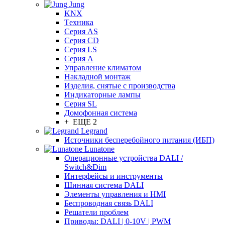
Jung
KNX
Tехника
Серия AS
Серия CD
Серия LS
Серия A
Управление климатом
Накладной монтаж
Изделия, снятые с производства
Индикаторные лампы
Серия SL
Домофонная система
+ ЕЩЕ 2
Legrand
Источники бесперебойного питания (ИБП)
Lunatone
Операционные устройства DALI /
Switch&Dim
Интерфейсы и инструменты
Шинная система DALI
Элементы управления и HMI
Беспроводная связь DALI
Решатели проблем
Приводы: DALI | 0-10V | PWM