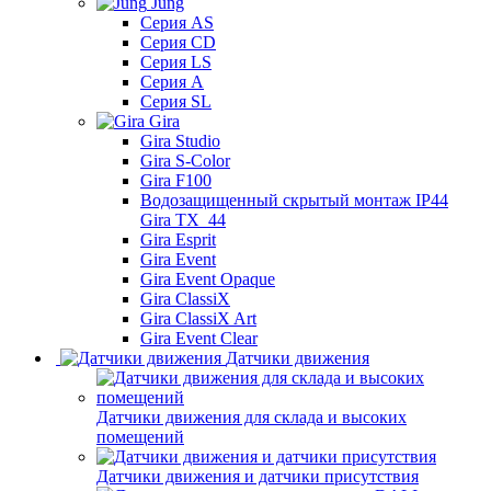
Jung
Серия AS
Серия CD
Серия LS
Серия A
Серия SL
Gira
Gira Studio
Gira S-Color
Gira F100
Водозащищенный скрытый монтаж IP44
Gira TX_44
Gira Esprit
Gira Event
Gira Event Opaque
Gira ClassiX
Gira ClassiX Art
Gira Event Clear
Датчики движения
Датчики движения для склада и высоких
помещений
Датчики движения и датчики присутствия