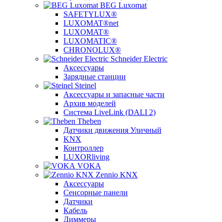
BEG Luxomat
SAFETYLUX®
LUXOMAT®net
LUXOMAT®
LUXOMATIC®
CHRONOLUX®
Schneider Electric
Аксессуары
Зарядные станции
Steinel
Аксессуары и запасные части
Архив моделей
Система LiveLink (DALI 2)
Theben
Датчики движения Уличный
KNX
Контроллер
LUXORliving
VOKA
Zennio KNX
Аксессуары
Сенсорные панели
Датчики
Кабель
Диммеры