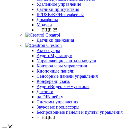
Удаленное управление
Датчики присутствия
IP/USB/RF/Интерфейсы
Домофоны
Модули
+ ЕЩЕ 25
Creatrol
Датчики движения
Crestron
Аксессуары
Аудио-Мультирум
Управляющие карты и модули
Контроллеры управления
Кнопочные панели
Сенсорные панели управления
Конференц связь
Аудио/Видео коммутаторы
Датчики
на DIN рейку
Системы управления
Звуковые процессоры
Беспроводные панели и пульты управления
+ ЕЩЕ 3