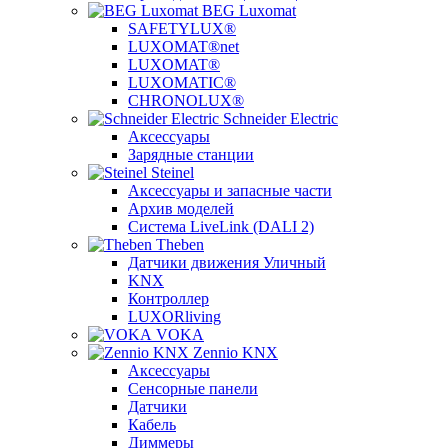
BEG Luxomat
SAFETYLUX®
LUXOMAT®net
LUXOMAT®
LUXOMATIC®
CHRONOLUX®
Schneider Electric
Аксессуары
Зарядные станции
Steinel
Аксессуары и запасные части
Архив моделей
Система LiveLink (DALI 2)
Theben
Датчики движения Уличный
KNX
Контроллер
LUXORliving
VOKA
Zennio KNX
Аксессуары
Сенсорные панели
Датчики
Кабель
Диммеры