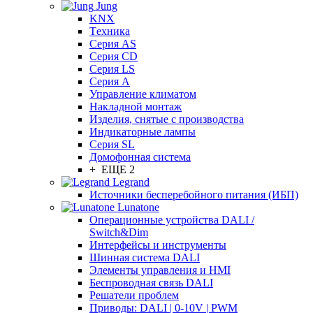
Jung
KNX
Tехника
Серия AS
Серия CD
Серия LS
Серия A
Управление климатом
Накладной монтаж
Изделия, снятые с производства
Индикаторные лампы
Серия SL
Домофонная система
+ ЕЩЕ 2
Legrand
Источники бесперебойного питания (ИБП)
Lunatone
Операционные устройства DALI /
Switch&Dim
Интерфейсы и инструменты
Шинная система DALI
Элементы управления и HMI
Беспроводная связь DALI
Решатели проблем
Приводы: DALI | 0-10V | PWM