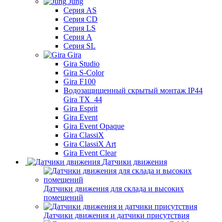
Jung
Серия AS
Серия CD
Серия LS
Серия A
Серия SL
Gira
Gira Studio
Gira S-Color
Gira F100
Водозащищенный скрытый монтаж IP44
Gira TX_44
Gira Esprit
Gira Event
Gira Event Opaque
Gira ClassiX
Gira ClassiX Art
Gira Event Clear
Датчики движения
Датчики движения для склада и высоких
помещений
Датчики движения и датчики присутствия