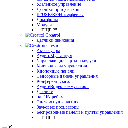
Удаленное управление
Датчики присутствия
IP/USB/RF/Интерфейсы
Домофоны
Модули
+ ЕЩЕ 25
Creatrol
Датчики движения
Crestron
Аксессуары
Аудио-Мультирум
Управляющие карты и модули
Контроллеры управления
Кнопочные панели
Сенсорные панели управления
Конференц связь
Аудио/Видео коммутаторы
Датчики
на DIN рейку
Системы управления
Звуковые процессоры
Беспроводные панели и пульты управления
+ ЕЩЕ 3