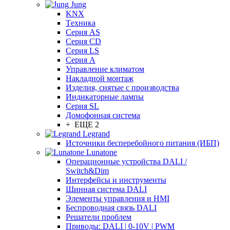
Jung
KNX
Tехника
Серия AS
Серия CD
Серия LS
Серия A
Управление климатом
Накладной монтаж
Изделия, снятые с производства
Индикаторные лампы
Серия SL
Домофонная система
+ ЕЩЕ 2
Legrand
Источники бесперебойного питания (ИБП)
Lunatone
Операционные устройства DALI /
Switch&Dim
Интерфейсы и инструменты
Шинная система DALI
Элементы управления и HMI
Беспроводная связь DALI
Решатели проблем
Приводы: DALI | 0-10V | PWM