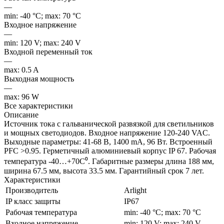
—
min: -40 °C; max: 70 °C
Входное напряжение
—
min: 120 V; max: 240 V
Входной переменный ток
—
max: 0.5 A
Выходная мощность
—
max: 96 W
Все характеристики
Описание
Источник тока с гальванической развязкой для светильников
и мощных светодиодов. Входное напряжение 120-240 VAC.
Выходные параметры: 41-68 В, 1400 mА, 96 Вт. Встроенный
PFC >0.95. Герметичный алюминиевый корпус IP 67. Рабочая
температура -40…+70C⁰. Габаритные размеры длина 188 мм,
ширина 67.5 мм, высота 33.5 мм. Гарантийный срок 7 лет.
Характеристики
Производитель
Arlight
IP класс защиты
IP67
Рабочая температура
min: -40 °C; max: 70 °C
Входное напряжение
min: 120 V; max: 240 V