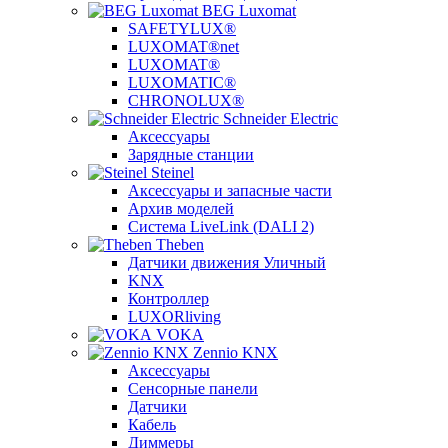
BEG Luxomat
SAFETYLUX®
LUXOMAT®net
LUXOMAT®
LUXOMATIC®
CHRONOLUX®
Schneider Electric
Аксессуары
Зарядные станции
Steinel
Аксессуары и запасные части
Архив моделей
Система LiveLink (DALI 2)
Theben
Датчики движения Уличный
KNX
Контроллер
LUXORliving
VOKA
Zennio KNX
Аксессуары
Сенсорные панели
Датчики
Кабель
Диммеры