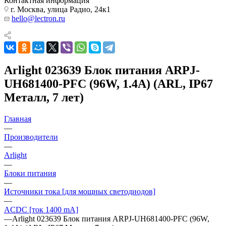
Контактная информация
г. Москва, улица Радио, 24к1
hello@lectron.ru
Arlight 023639 Блок питания ARPJ-
UH681400-PFC (96W, 1.4A) (ARL, IP67
Металл, 7 лет)
Главная
—
Производители
—
Arlight
—
Блоки питания
—
Источники тока [для мощных светодиодов]
—
ACDC [ток 1400 mA]
—
Arlight 023639 Блок питания ARPJ-UH681400-PFC (96W,