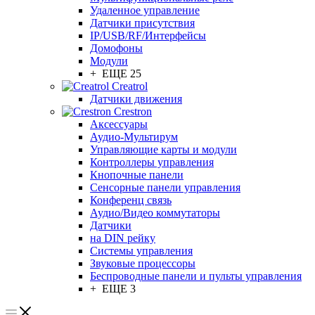
Удаленное управление
Датчики присутствия
IP/USB/RF/Интерфейсы
Домофоны
Модули
+ ЕЩЕ 25
Creatrol
Датчики движения
Crestron
Аксессуары
Аудио-Мультирум
Управляющие карты и модули
Контроллеры управления
Кнопочные панели
Сенсорные панели управления
Конференц связь
Аудио/Видео коммутаторы
Датчики
на DIN рейку
Системы управления
Звуковые процессоры
Беспроводные панели и пульты управления
+ ЕЩЕ 3