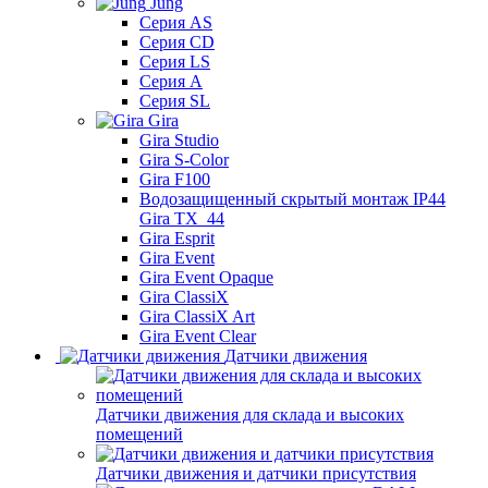
Jung
Серия AS
Серия CD
Серия LS
Серия A
Серия SL
Gira
Gira Studio
Gira S-Color
Gira F100
Водозащищенный скрытый монтаж IP44
Gira TX_44
Gira Esprit
Gira Event
Gira Event Opaque
Gira ClassiX
Gira ClassiX Art
Gira Event Clear
Датчики движения
Датчики движения для склада и высоких
помещений
Датчики движения и датчики присутствия