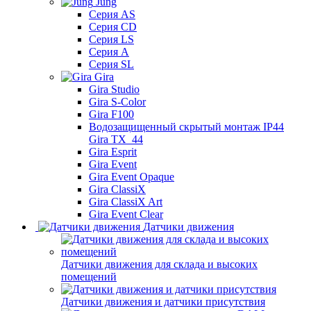
Jung
Серия AS
Серия CD
Серия LS
Серия A
Серия SL
Gira
Gira Studio
Gira S-Color
Gira F100
Водозащищенный скрытый монтаж IP44
Gira TX_44
Gira Esprit
Gira Event
Gira Event Opaque
Gira ClassiX
Gira ClassiX Art
Gira Event Clear
Датчики движения
Датчики движения для склада и высоких
помещений
Датчики движения и датчики присутствия