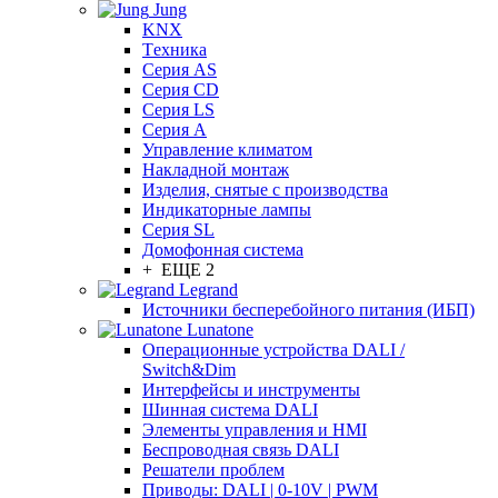
Jung
KNX
Tехника
Серия AS
Серия CD
Серия LS
Серия A
Управление климатом
Накладной монтаж
Изделия, снятые с производства
Индикаторные лампы
Серия SL
Домофонная система
+ ЕЩЕ 2
Legrand
Источники бесперебойного питания (ИБП)
Lunatone
Операционные устройства DALI /
Switch&Dim
Интерфейсы и инструменты
Шинная система DALI
Элементы управления и HMI
Беспроводная связь DALI
Решатели проблем
Приводы: DALI | 0-10V | PWM