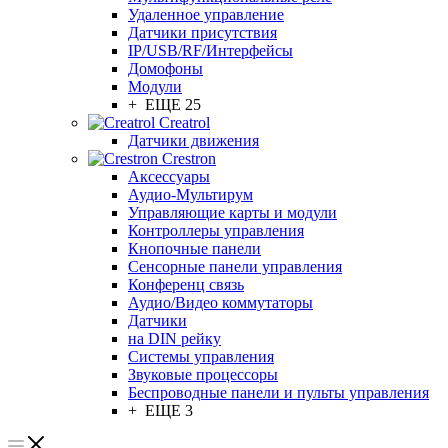
Удаленное управление
Датчики присутствия
IP/USB/RF/Интерфейсы
Домофоны
Модули
+ ЕЩЕ 25
Creatrol
Датчики движения
Crestron
Аксессуары
Аудио-Мультирум
Управляющие карты и модули
Контроллеры управления
Кнопочные панели
Сенсорные панели управления
Конференц связь
Аудио/Видео коммутаторы
Датчики
на DIN рейку
Системы управления
Звуковые процессоры
Беспроводные панели и пульты управления
+ ЕЩЕ 3