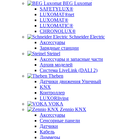
BEG Luxomat
SAFETYLUX®
LUXOMAT®net
LUXOMAT®
LUXOMATIC®
CHRONOLUX®
Schneider Electric
Аксессуары
Зарядные станции
Steinel
Аксессуары и запасные части
Архив моделей
Система LiveLink (DALI 2)
Theben
Датчики движения Уличный
KNX
Контроллер
LUXORliving
VOKA
Zennio KNX
Аксессуары
Сенсорные панели
Датчики
Кабель
Диммеры