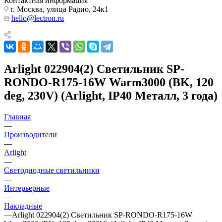
Контактная информация
г. Москва, улица Радио, 24к1
hello@lectron.ru
Arlight 022904(2) Светильник SP-
RONDO-R175-16W Warm3000 (BK, 120
deg, 230V) (Arlight, IP40 Металл, 3 года)
Главная
—
Производители
—
Arlight
—
Светодиодные светильники
—
Интерьерные
—
Накладные
—
Arlight 022904(2) Светильник SP-RONDO-R175-16W