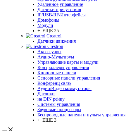
Удаленное управление
Датчики присутствия
IP/USB/RF/Интерфейсы
Домофоны
Модули
+ ЕЩЕ 25
Creatrol
Датчики движения
Crestron
Аксессуары
Аудио-Мультирум
Управляющие карты и модули
Контроллеры управления
Кнопочные панели
Сенсорные панели управления
Конференц связь
Аудио/Видео коммутаторы
Датчики
на DIN рейку
Системы управления
Звуковые процессоры
Беспроводные панели и пульты управления
+ ЕЩЕ 3