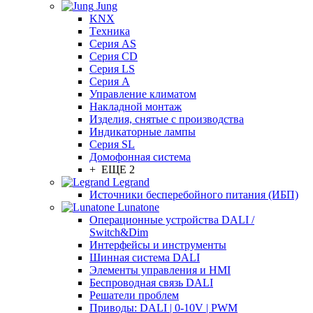
Jung
KNX
Tехника
Серия AS
Серия CD
Серия LS
Серия A
Управление климатом
Накладной монтаж
Изделия, снятые с производства
Индикаторные лампы
Серия SL
Домофонная система
+ ЕЩЕ 2
Legrand
Источники бесперебойного питания (ИБП)
Lunatone
Операционные устройства DALI /
Switch&Dim
Интерфейсы и инструменты
Шинная система DALI
Элементы управления и HMI
Беспроводная связь DALI
Решатели проблем
Приводы: DALI | 0-10V | PWM