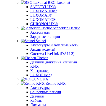
BEG Luxomat
SAFETYLUX®
LUXOMAT®net
LUXOMAT®
LUXOMATIC®
CHRONOLUX®
Schneider Electric
Аксессуары
Зарядные станции
Steinel
Аксессуары и запасные части
Архив моделей
Система LiveLink (DALI 2)
Theben
Датчики движения Уличный
KNX
Контроллер
LUXORliving
VOKA
Zennio KNX
Аксессуары
Сенсорные панели
Датчики
Кабель
Диммеры