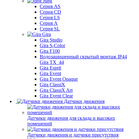
Jung
Серия AS
Серия CD
Серия LS
Серия A
Серия SL
Gira
Gira Studio
Gira S-Color
Gira F100
Водозащищенный скрытый монтаж IP44
Gira TX_44
Gira Esprit
Gira Event
Gira Event Opaque
Gira ClassiX
Gira ClassiX Art
Gira Event Clear
Датчики движения
Датчики движения для склада и высоких
помещений
Датчики движения и датчики присутствия