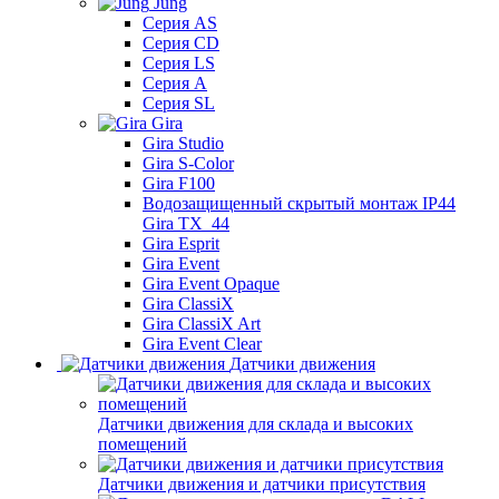
Jung
Серия AS
Серия CD
Серия LS
Серия A
Серия SL
Gira
Gira Studio
Gira S-Color
Gira F100
Водозащищенный скрытый монтаж IP44
Gira TX_44
Gira Esprit
Gira Event
Gira Event Opaque
Gira ClassiX
Gira ClassiX Art
Gira Event Clear
Датчики движения
Датчики движения для склада и высоких
помещений
Датчики движения и датчики присутствия