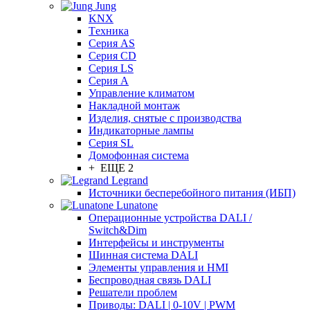
Jung
KNX
Tехника
Серия AS
Серия CD
Серия LS
Серия A
Управление климатом
Накладной монтаж
Изделия, снятые с производства
Индикаторные лампы
Серия SL
Домофонная система
+ ЕЩЕ 2
Legrand
Источники бесперебойного питания (ИБП)
Lunatone
Операционные устройства DALI /
Switch&Dim
Интерфейсы и инструменты
Шинная система DALI
Элементы управления и HMI
Беспроводная связь DALI
Решатели проблем
Приводы: DALI | 0-10V | PWM