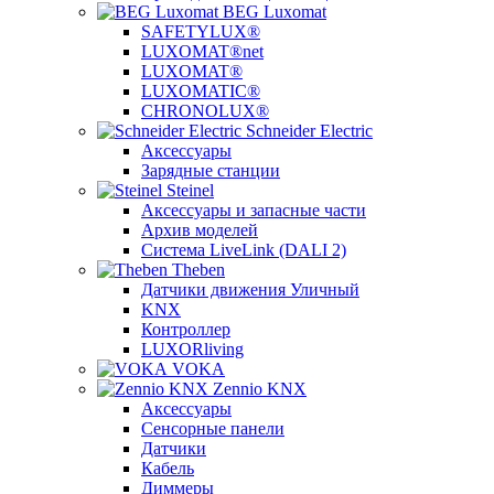
BEG Luxomat
SAFETYLUX®
LUXOMAT®net
LUXOMAT®
LUXOMATIC®
CHRONOLUX®
Schneider Electric
Аксессуары
Зарядные станции
Steinel
Аксессуары и запасные части
Архив моделей
Система LiveLink (DALI 2)
Theben
Датчики движения Уличный
KNX
Контроллер
LUXORliving
VOKA
Zennio KNX
Аксессуары
Сенсорные панели
Датчики
Кабель
Диммеры