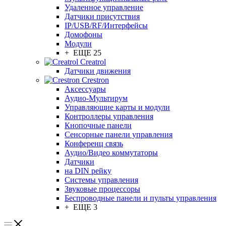
Удаленное управление
Датчики присутствия
IP/USB/RF/Интерфейсы
Домофоны
Модули
+ ЕЩЕ 25
Creatrol
Датчики движения
Crestron
Аксессуары
Аудио-Мультирум
Управляющие карты и модули
Контроллеры управления
Кнопочные панели
Сенсорные панели управления
Конференц связь
Аудио/Видео коммутаторы
Датчики
на DIN рейку
Системы управления
Звуковые процессоры
Беспроводные панели и пульты управления
+ ЕЩЕ 3