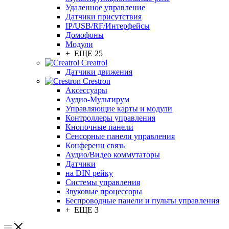
Удаленное управление
Датчики присутствия
IP/USB/RF/Интерфейсы
Домофоны
Модули
+ ЕЩЕ 25
Creatrol
Датчики движения
Crestron
Аксессуары
Аудио-Мультирум
Управляющие карты и модули
Контроллеры управления
Кнопочные панели
Сенсорные панели управления
Конференц связь
Аудио/Видео коммутаторы
Датчики
на DIN рейку
Системы управления
Звуковые процессоры
Беспроводные панели и пульты управления
+ ЕЩЕ 3