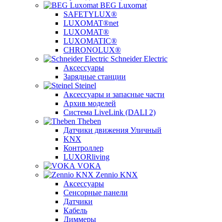
BEG Luxomat
SAFETYLUX®
LUXOMAT®net
LUXOMAT®
LUXOMATIC®
CHRONOLUX®
Schneider Electric
Аксессуары
Зарядные станции
Steinel
Аксессуары и запасные части
Архив моделей
Система LiveLink (DALI 2)
Theben
Датчики движения Уличный
KNX
Контроллер
LUXORliving
VOKA
Zennio KNX
Аксессуары
Сенсорные панели
Датчики
Кабель
Диммеры