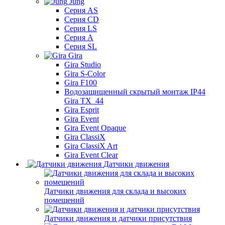
Jung
Серия AS
Серия CD
Серия LS
Серия A
Серия SL
Gira
Gira Studio
Gira S-Color
Gira F100
Водозащищенный скрытый монтаж IP44
Gira TX_44
Gira Esprit
Gira Event
Gira Event Opaque
Gira ClassiX
Gira ClassiX Art
Gira Event Clear
Датчики движения
Датчики движения для склада и высоких
помещений
Датчики движения и датчики присутствия