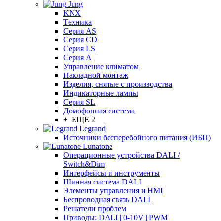
Jung
KNX
Tехника
Серия AS
Серия CD
Серия LS
Серия A
Управление климатом
Накладной монтаж
Изделия, снятые с производства
Индикаторные лампы
Серия SL
Домофонная система
+ ЕЩЕ 2
Legrand
Источники бесперебойного питания (ИБП)
Lunatone
Операционные устройства DALI /
Switch&Dim
Интерфейсы и инструменты
Шинная система DALI
Элементы управления и HMI
Беспроводная связь DALI
Решатели проблем
Приводы: DALI | 0-10V | PWM