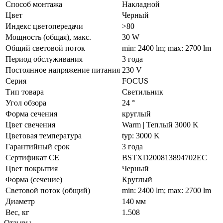
Способ монтажа
Накладной
Цвет
Черный
Индекс цветопередачи
>80
Мощность (общая), макс.
30 W
Общий световой поток
min: 2400 lm; max: 2700 lm
Период обслуживания
3 года
Постоянное напряжение питания
230 V
Серия
FOCUS
Тип товара
Светильник
Угол обзора
24 °
Форма сечения
круглый
Цвет свечения
Warm | Теплый 3000 K
Цветовая температура
typ: 3000 K
Гарантийный срок
3 года
Сертификат CE
BSTXD200813894702EC
Цвет покрытия
Черный
Форма (сечение)
Круглый
Световой поток (общий)
min: 2400 lm; max: 2700 lm
Диаметр
140 мм
Вес, кг
1.508
Отзывы