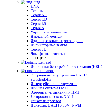
Jung
KNX
Tехника
Серия AS
Серия CD
Серия LS
Серия A
Управление климатом
Накладной монтаж
Изделия, снятые с производства
Индикаторные лампы
Серия SL
Домофонная система
+ ЕЩЕ 2
Legrand
Источники бесперебойного питания (ИБП)
Lunatone
Операционные устройства DALI /
Switch&Dim
Интерфейсы и инструменты
Шинная система DALI
Элементы управления и HMI
Беспроводная связь DALI
Решатели проблем
Приводы: DALI | 0-10V | PWM