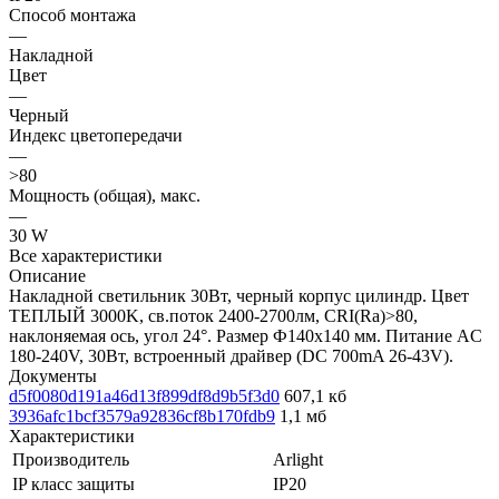
Способ монтажа
—
Накладной
Цвет
—
Черный
Индекс цветопередачи
—
>80
Мощность (общая), макс.
—
30 W
Все характеристики
Описание
Накладной светильник 30Вт, черный корпус цилиндр. Цвет
ТЕПЛЫЙ 3000K, св.поток 2400-2700лм, CRI(Ra)>80,
наклоняемая ось, угол 24°. Размер Ф140x140 мм. Питание AC
180-240V, 30Вт, встроенный драйвер (DC 700mA 26-43V).
Документы
d5f0080d191a46d13f899df8d9b5f3d0
607,1 кб
3936afc1bcf3579a92836cf8b170fdb9
1,1 мб
Характеристики
Производитель
Arlight
IP класс защиты
IP20