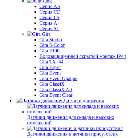
Jung
Серия AS
Серия CD
Серия LS
Серия A
Серия SL
Gira
Gira Studio
Gira S-Color
Gira F100
Водозащищенный скрытый монтаж IP44
Gira TX_44
Gira Esprit
Gira Event
Gira Event Opaque
Gira ClassiX
Gira ClassiX Art
Gira Event Clear
Датчики движения
Датчики движения для склада и высоких
помещений
Датчики движения и датчики присутствия