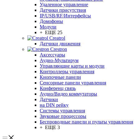
Удаленное управление
Датчики присутствия
IP/USB/RF/Интерфейсы
Домофоны
Модули
+ ЕЩЕ 25
Creatrol
Датчики движения
Crestron
Аксессуары
Аудио-Мультирум
Управляющие карты и модули
Контроллеры управления
Кнопочные панели
Сенсорные панели управления
Конференц связь
Аудио/Видео коммутаторы
Датчики
на DIN рейку
Системы управления
Звуковые процессоры
Беспроводные панели и пульты управления
+ ЕЩЕ 3