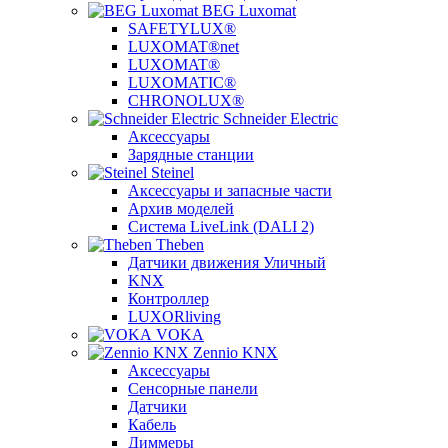
BEG Luxomat
SAFETYLUX®
LUXOMAT®net
LUXOMAT®
LUXOMATIC®
CHRONOLUX®
Schneider Electric
Аксессуары
Зарядные станции
Steinel
Аксессуары и запасные части
Архив моделей
Система LiveLink (DALI 2)
Theben
Датчики движения Уличный
KNX
Контроллер
LUXORliving
VOKA
Zennio KNX
Аксессуары
Сенсорные панели
Датчики
Кабель
Диммеры