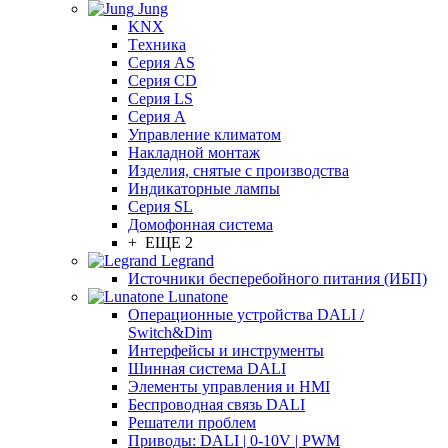
Jung
KNX
Tехника
Серия AS
Серия CD
Серия LS
Серия A
Управление климатом
Накладной монтаж
Изделия, снятые с производства
Индикаторные лампы
Серия SL
Домофонная система
+ ЕЩЕ 2
Legrand
Источники бесперебойного питания (ИБП)
Lunatone
Операционные устройства DALI /
Switch&Dim
Интерфейсы и инструменты
Шинная система DALI
Элементы управления и HMI
Беспроводная связь DALI
Решатели проблем
Приводы: DALI | 0-10V | PWM