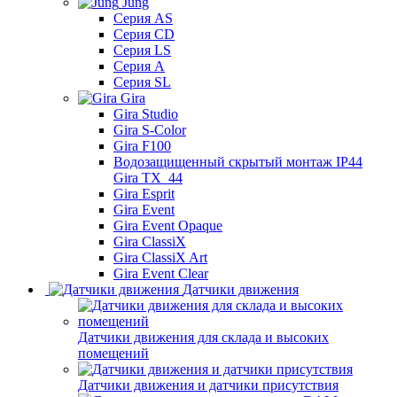
Jung
Серия AS
Серия CD
Серия LS
Серия A
Серия SL
Gira
Gira Studio
Gira S-Color
Gira F100
Водозащищенный скрытый монтаж IP44
Gira TX_44
Gira Esprit
Gira Event
Gira Event Opaque
Gira ClassiX
Gira ClassiX Art
Gira Event Clear
Датчики движения
Датчики движения для склада и высоких
помещений
Датчики движения и датчики присутствия