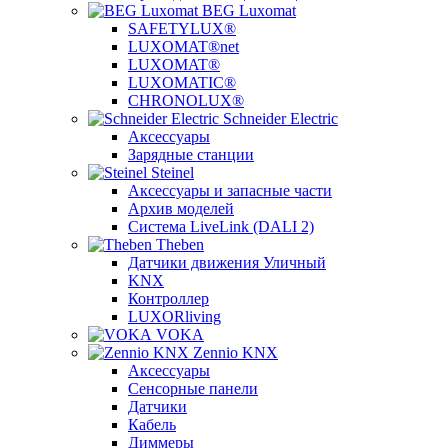
BEG Luxomat
SAFETYLUX®
LUXOMAT®net
LUXOMAT®
LUXOMATIC®
CHRONOLUX®
Schneider Electric
Аксессуары
Зарядные станции
Steinel
Аксессуары и запасные части
Архив моделей
Система LiveLink (DALI 2)
Theben
Датчики движения Уличный
KNX
Контроллер
LUXORliving
VOKA
Zennio KNX
Аксессуары
Сенсорные панели
Датчики
Кабель
Диммеры