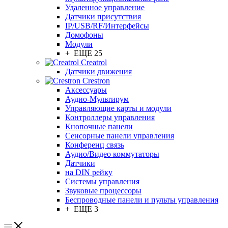
Удаленное управление
Датчики присутствия
IP/USB/RF/Интерфейсы
Домофоны
Модули
+ ЕЩЕ 25
Creatrol
Датчики движения
Crestron
Аксессуары
Аудио-Мультирум
Управляющие карты и модули
Контроллеры управления
Кнопочные панели
Сенсорные панели управления
Конференц связь
Аудио/Видео коммутаторы
Датчики
на DIN рейку
Системы управления
Звуковые процессоры
Беспроводные панели и пульты управления
+ ЕЩЕ 3