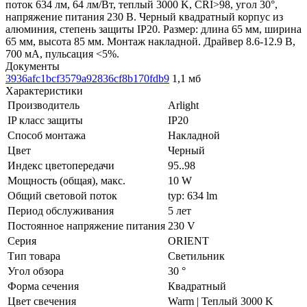
поток 634 лм, 64 лм/Вт, теплый 3000 K, CRI>98, угол 30°,
напряжение питания 230 В. Черный квадратный корпус из
алюминия, степень защиты IP20. Размер: длина 65 мм, ширина
65 мм, высота 85 мм. Монтаж накладной. Драйвер 8.6-12.9 В,
700 мА, пульсация <5%.
Документы
3936afc1bcf3579a92836cf8b170fdb9
1,1 мб
Характеристики
Производитель
Arlight
IP класс защиты
IP20
Способ монтажа
Накладной
Цвет
Черный
Индекс цветопередачи
95..98
Мощность (общая), макс.
10 W
Общий световой поток
typ: 634 lm
Период обслуживания
5 лет
Постоянное напряжение питания
230 V
Серия
ORIENT
Тип товара
Светильник
Угол обзора
30 °
Форма сечения
Квадратный
Цвет свечения
Warm | Теплый 3000 K