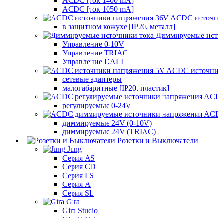
ACDC [ток 1400 mA]
ACDC [ток 1050 mA]
ACDC источн
в защитном кожухе [IP20, металл]
Диммируемые ист
Управление 0-10V
Управление TRIAC
Управление DALI
ACDC источни
сетевые адаптеры
малогабаритные [IP20, пластик]
ACD
регулируемые 0-24V
ACD
диммируемые 24V (0-10V)
диммируемые 24V (TRIAC)
Розетки и Выключатели
Jung
Серия AS
Серия CD
Серия LS
Серия A
Серия SL
Gira
Gira Studio