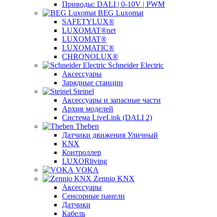
Приводы: DALI | 0-10V | PWM
BEG Luxomat
SAFETYLUX®
LUXOMAT®net
LUXOMAT®
LUXOMATIC®
CHRONOLUX®
Schneider Electric
Аксессуары
Зарядные станции
Steinel
Аксессуары и запасные части
Архив моделей
Система LiveLink (DALI 2)
Theben
Датчики движения Уличный
KNX
Контроллер
LUXORliving
VOKA
Zennio KNX
Аксессуары
Сенсорные панели
Датчики
Кабель