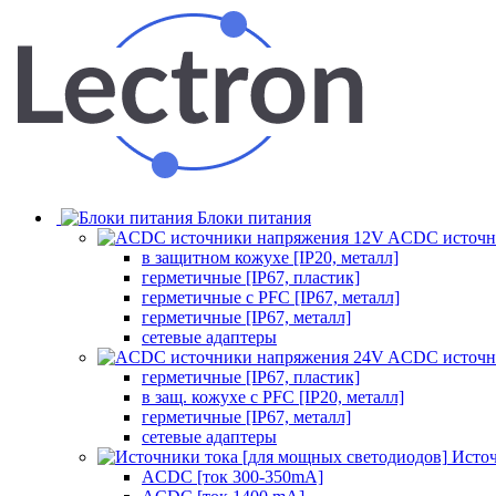
Блоки питания
ACDC источн
в защитном кожухе [IP20, металл]
герметичные [IP67, пластик]
герметичные с PFC [IP67, металл]
герметичные [IP67, металл]
сетевые адаптеры
ACDC источн
герметичные [IP67, пластик]
в защ. кожухе с PFC [IP20, металл]
герметичные [IP67, металл]
сетевые адаптеры
Источ
ACDC [ток 300-350mA]