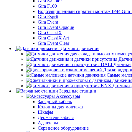
Gira S-Color
Gira F100
Водозащищенный скрытый монтаж IP44 Gira
Gira Esprit
Gira Event
Gira Event Opaque
Gira ClassiX
Gira ClassiX Art
Gira Event Clear
Датчики движения
Датчи
Датчики
Для коридоро
Самые мале
Датчики 
Зарядные станции
Аксессуары
Зарядный кабель
Колонны для монтажа
Шкафы
Держатель кабеля
Адаптеры
Сервисное оборудование