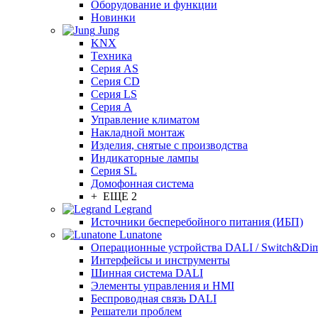
Оборудование и функции
Новинки
Jung
KNX
Tехника
Серия AS
Серия CD
Серия LS
Серия A
Управление климатом
Накладной монтаж
Изделия, снятые с производства
Индикаторные лампы
Серия SL
Домофонная система
+ ЕЩЕ 2
Legrand
Источники бесперебойного питания (ИБП)
Lunatone
Операционные устройства DALI / Switch&Di
Интерфейсы и инструменты
Шинная система DALI
Элементы управления и HMI
Беспроводная связь DALI
Решатели проблем