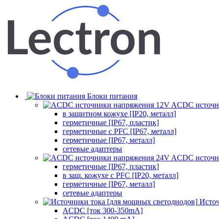
Блоки питания
ACDC источн
в защитном кожухе [IP20, металл]
герметичные [IP67, пластик]
герметичные с PFC [IP67, металл]
герметичные [IP67, металл]
сетевые адаптеры
ACDC источн
герметичные [IP67, пластик]
в защ. кожухе с PFC [IP20, металл]
герметичные [IP67, металл]
сетевые адаптеры
Источ
ACDC [ток 300-350mA]