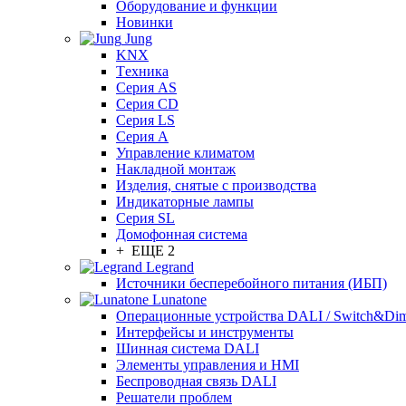
Оборудование и функции
Новинки
Jung
KNX
Tехника
Серия AS
Серия CD
Серия LS
Серия A
Управление климатом
Накладной монтаж
Изделия, снятые с производства
Индикаторные лампы
Серия SL
Домофонная система
+ ЕЩЕ 2
Legrand
Источники бесперебойного питания (ИБП)
Lunatone
Операционные устройства DALI / Switch&Di
Интерфейсы и инструменты
Шинная система DALI
Элементы управления и HMI
Беспроводная связь DALI
Решатели проблем