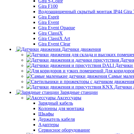
Gira S-Color
Gira F100
Водозащищенный скрытый монтаж IP44 Gira
Gira Esprit
Gira Event
Gira Event Opaque
Gira ClassiX
Gira ClassiX Art
Gira Event Clear
Датчики движения
Датчи
Датчики
Для коридоро
Самые мале
Датчики 
Зарядные станции
Аксессуары
Зарядный кабель
Колонны для монтажа
Шкафы
Держатель кабеля
Адаптеры
Сервисное оборудование