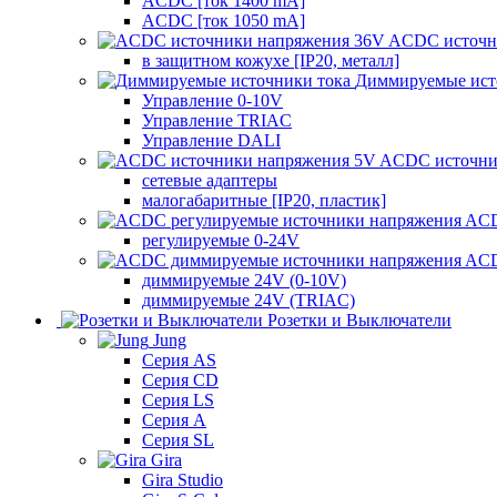
ACDC [ток 1400 mA]
ACDC [ток 1050 mA]
ACDC источн
в защитном кожухе [IP20, металл]
Диммируемые ист
Управление 0-10V
Управление TRIAC
Управление DALI
ACDC источни
сетевые адаптеры
малогабаритные [IP20, пластик]
ACD
регулируемые 0-24V
ACD
диммируемые 24V (0-10V)
диммируемые 24V (TRIAC)
Розетки и Выключатели
Jung
Серия AS
Серия CD
Серия LS
Серия A
Серия SL
Gira
Gira Studio