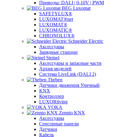
Приводы: DALI | 0-10V | PWM
BEG Luxomat
SAFETYLUX®
LUXOMAT®net
LUXOMAT®
LUXOMATIC®
CHRONOLUX®
Schneider Electric
Аксессуары
Зарядные станции
Steinel
Аксессуары и запасные части
Архив моделей
Система LiveLink (DALI 2)
Theben
Датчики движения Уличный
KNX
Контроллер
LUXORliving
VOKA
Zennio KNX
Аксессуары
Сенсорные панели
Датчики
Кабель