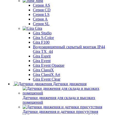
Jung
Серия AS
Серия CD
Серия LS
Серия A
Серия SL
Gira
Gira Studio
Gira S-Color
Gira F100
Водозащищенный скрытый монтаж IP44
Gira TX_44
Gira Esprit
Gira Event
Gira Event Opaque
Gira ClassiX
Gira ClassiX Art
Gira Event Clear
Датчики движения
Датчики движения для склада и высоких
помещений
Датчики движения и датчики присутствия