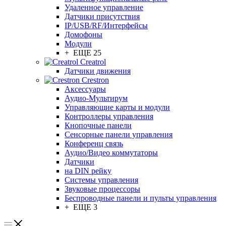
Удаленное управление
Датчики присутствия
IP/USB/RF/Интерфейсы
Домофоны
Модули
+ ЕЩЕ 25
Creatrol
Датчики движения
Crestron
Аксессуары
Аудио-Мультирум
Управляющие карты и модули
Контроллеры управления
Кнопочные панели
Сенсорные панели управления
Конференц связь
Аудио/Видео коммутаторы
Датчики
на DIN рейку
Системы управления
Звуковые процессоры
Беспроводные панели и пульты управления
+ ЕЩЕ 3