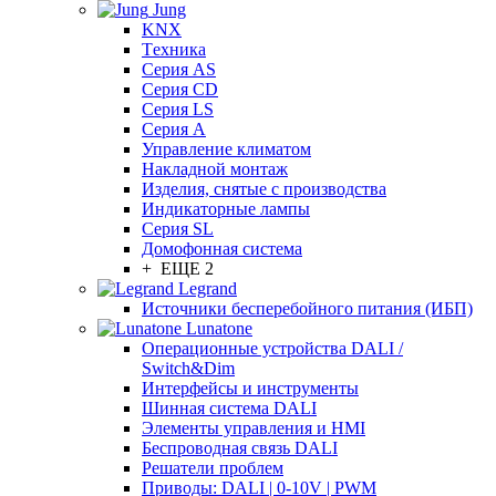
Jung
KNX
Tехника
Серия AS
Серия CD
Серия LS
Серия A
Управление климатом
Накладной монтаж
Изделия, снятые с производства
Индикаторные лампы
Серия SL
Домофонная система
+ ЕЩЕ 2
Legrand
Источники бесперебойного питания (ИБП)
Lunatone
Операционные устройства DALI /
Switch&Dim
Интерфейсы и инструменты
Шинная система DALI
Элементы управления и HMI
Беспроводная связь DALI
Решатели проблем
Приводы: DALI | 0-10V | PWM