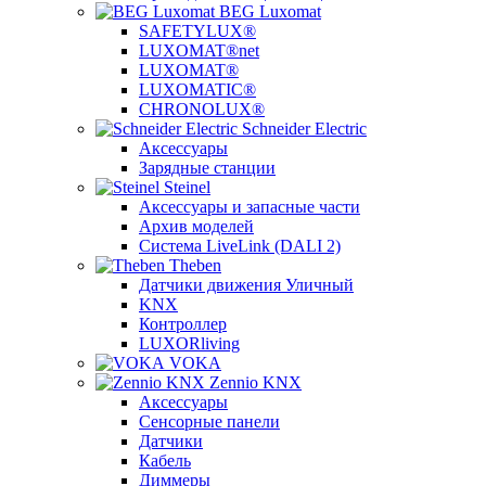
BEG Luxomat
SAFETYLUX®
LUXOMAT®net
LUXOMAT®
LUXOMATIC®
CHRONOLUX®
Schneider Electric
Аксессуары
Зарядные станции
Steinel
Аксессуары и запасные части
Архив моделей
Система LiveLink (DALI 2)
Theben
Датчики движения Уличный
KNX
Контроллер
LUXORliving
VOKA
Zennio KNX
Аксессуары
Сенсорные панели
Датчики
Кабель
Диммеры