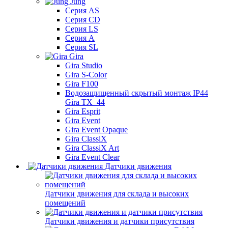
Jung
Серия AS
Серия CD
Серия LS
Серия A
Серия SL
Gira
Gira Studio
Gira S-Color
Gira F100
Водозащищенный скрытый монтаж IP44
Gira TX_44
Gira Esprit
Gira Event
Gira Event Opaque
Gira ClassiX
Gira ClassiX Art
Gira Event Clear
Датчики движения
Датчики движения для склада и высоких
помещений
Датчики движения и датчики присутствия