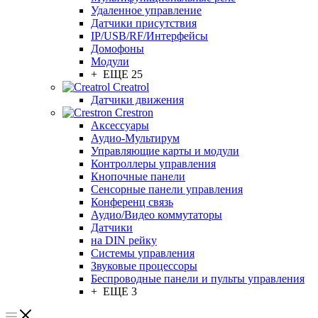
Удаленное управление
Датчики присутствия
IP/USB/RF/Интерфейсы
Домофоны
Модули
+ ЕЩЕ 25
Creatrol
Датчики движения
Crestron
Аксессуары
Аудио-Мультирум
Управляющие карты и модули
Контроллеры управления
Кнопочные панели
Сенсорные панели управления
Конференц связь
Аудио/Видео коммутаторы
Датчики
на DIN рейку
Системы управления
Звуковые процессоры
Беспроводные панели и пульты управления
+ ЕЩЕ 3