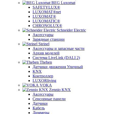
BEG Luxomat
SAFETYLUX®
LUXOMAT®net
LUXOMAT®
LUXOMATIC®
CHRONOLUX®
Schneider Electric
Аксессуары
Зарядные станции
Steinel
Аксессуары и запасные части
Архив моделей
Система LiveLink (DALI 2)
Theben
Датчики движения Уличный
KNX
Контроллер
LUXORliving
VOKA
Zennio KNX
Аксессуары
Сенсорные панели
Датчики
Кабель
Диммеры