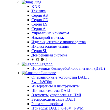
Jung
KNX
Tехника
Серия AS
Серия CD
Серия LS
Серия A
Управление климатом
Накладной монтаж
Изделия, снятые с производства
Индикаторные лампы
Серия SL
Домофонная система
+ ЕЩЕ 2
Legrand
Источники бесперебойного питания (ИБП)
Lunatone
Операционные устройства DALI /
Switch&Dim
Интерфейсы и инструменты
Шинная система DALI
Элементы управления и HMI
Беспроводная связь DALI
Решатели проблем
Приводы: DALI | 0-10V | PWM