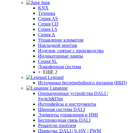
Jung
KNX
Tехника
Серия AS
Серия CD
Серия LS
Серия A
Управление климатом
Накладной монтаж
Изделия, снятые с производства
Индикаторные лампы
Серия SL
Домофонная система
+ ЕЩЕ 2
Legrand
Источники бесперебойного питания (ИБП)
Lunatone
Операционные устройства DALI /
Switch&Dim
Интерфейсы и инструменты
Шинная система DALI
Элементы управления и HMI
Беспроводная связь DALI
Решатели проблем
Приводы: DALI | 0-10V | PWM