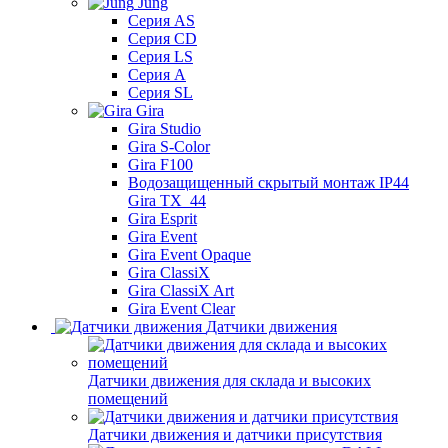
Jung
Серия AS
Серия CD
Серия LS
Серия A
Серия SL
Gira
Gira Studio
Gira S-Color
Gira F100
Водозащищенный скрытый монтаж IP44
Gira TX_44
Gira Esprit
Gira Event
Gira Event Opaque
Gira ClassiX
Gira ClassiX Art
Gira Event Clear
Датчики движения
Датчики движения для склада и высоких
помещений
Датчики движения и датчики присутствия