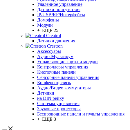
Удаленное управление
Датчики присутствия
IP/USB/RF/Интерфейсы
Домофоны
Модули
+ ЕЩЕ 25
Creatrol
Датчики движения
Crestron
Аксессуары
Аудио-Мультирум
Управляющие карты и модули
Контроллеры управления
Кнопочные панели
Сенсорные панели управления
Конференц связь
Аудио/Видео коммутаторы
Датчики
на DIN рейку
Системы управления
Звуковые процессоры
Беспроводные панели и пульты управления
+ ЕЩЕ 3