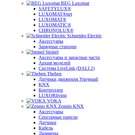
BEG Luxomat
SAFETYLUX®
LUXOMAT®net
LUXOMAT®
LUXOMATIC®
CHRONOLUX®
Schneider Electric
Аксессуары
Зарядные станции
Steinel
Аксессуары и запасные части
Архив моделей
Система LiveLink (DALI 2)
Theben
Датчики движения Уличный
KNX
Контроллер
LUXORliving
VOKA
Zennio KNX
Аксессуары
Сенсорные панели
Датчики
Кабель
Диммеры