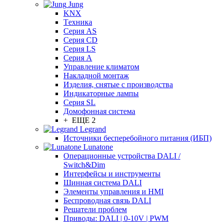
Jung
KNX
Tехника
Серия AS
Серия CD
Серия LS
Серия A
Управление климатом
Накладной монтаж
Изделия, снятые с производства
Индикаторные лампы
Серия SL
Домофонная система
+ ЕЩЕ 2
Legrand
Источники бесперебойного питания (ИБП)
Lunatone
Операционные устройства DALI /
Switch&Dim
Интерфейсы и инструменты
Шинная система DALI
Элементы управления и HMI
Беспроводная связь DALI
Решатели проблем
Приводы: DALI | 0-10V | PWM