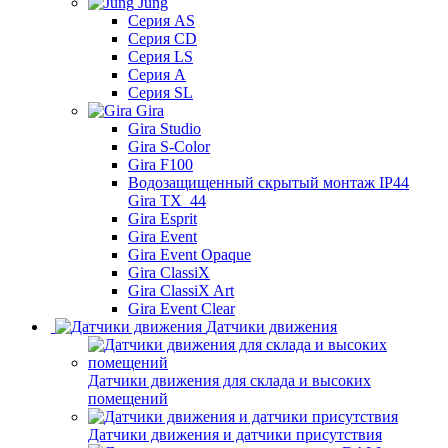
Jung
Серия AS
Серия CD
Серия LS
Серия A
Серия SL
Gira
Gira Studio
Gira S-Color
Gira F100
Водозащищенный скрытый монтаж IP44
Gira TX_44
Gira Esprit
Gira Event
Gira Event Opaque
Gira ClassiX
Gira ClassiX Art
Gira Event Clear
Датчики движения
Датчики движения для склада и высоких
помещений
Датчики движения и датчики присутствия