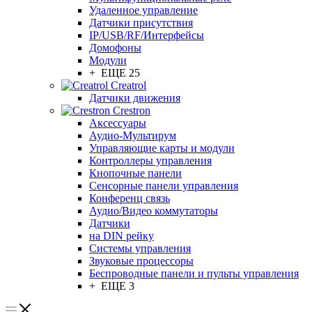
Удаленное управление
Датчики присутствия
IP/USB/RF/Интерфейсы
Домофоны
Модули
+ ЕЩЕ 25
Creatrol
Датчики движения
Crestron
Аксессуары
Аудио-Мультирум
Управляющие карты и модули
Контроллеры управления
Кнопочные панели
Сенсорные панели управления
Конференц связь
Аудио/Видео коммутаторы
Датчики
на DIN рейку
Системы управления
Звуковые процессоры
Беспроводные панели и пульты управления
+ ЕЩЕ 3