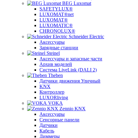
BEG Luxomat
SAFETYLUX®
LUXOMAT®net
LUXOMAT®
LUXOMATIC®
CHRONOLUX®
Schneider Electric
Аксессуары
Зарядные станции
Steinel
Аксессуары и запасные части
Архив моделей
Система LiveLink (DALI 2)
Theben
Датчики движения Уличный
KNX
Контроллер
LUXORliving
VOKA
Zennio KNX
Аксессуары
Сенсорные панели
Датчики
Кабель
Диммеры