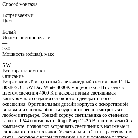
Способ монтажа
—
Встраиваемый
Цвет
—
Белый
Индекс цветопередачи
—
>80
Мощность (общая), макс.
—
5 W
Все характеристики
Описание
Встраиваемый квадратный светодиодный светильник LTD-
80x80SOL-5W Day White 4000K мощностью 5 Вт с белым
цветом свечения 4000 К и декоративным светящимся
контуром для создания основного и декоративного
освещения. Оригинальный дизайн корпуса с декоративной
вставкой из поликарбоната будет интересно смотреться в
любом интерьере. Тонкий корпус светильника со степенью
защиты IP44 и компактный драйвер 11-25 В, поставляемый в
комплекте, позволяют встраивать светильник в натяжные и
гипсокартонные потолки. У светильника 2 типа рассеивания
света – боковое с углом излучения 120° и основное с углом