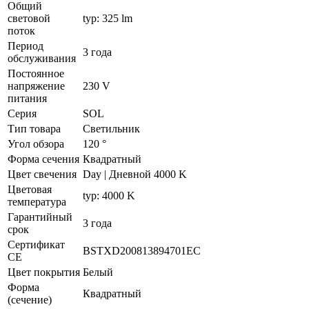
Общий
световой
typ: 325 lm
поток
Период
3 года
обслуживания
Постоянное
напряжение
230 V
питания
Серия
SOL
Тип товара
Светильник
Угол обзора
120 °
Форма сечения
Квадратный
Цвет свечения
Day | Дневной 4000 K
Цветовая
typ: 4000 K
температура
Гарантийный
3 года
срок
Сертификат
BSTXD200813894701EC
CE
Цвет покрытия
Белый
Форма
Квадратный
(сечение)