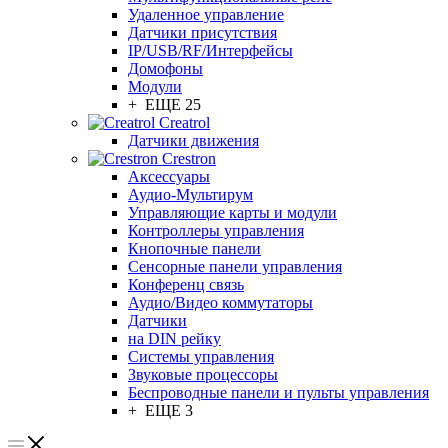
Удаленное управление
Датчики присутствия
IP/USB/RF/Интерфейсы
Домофоны
Модули
+ ЕЩЕ 25
Creatrol
Датчики движения
Crestron
Аксессуары
Аудио-Мультирум
Управляющие карты и модули
Контроллеры управления
Кнопочные панели
Сенсорные панели управления
Конференц связь
Аудио/Видео коммутаторы
Датчики
на DIN рейку
Системы управления
Звуковые процессоры
Беспроводные панели и пульты управления
+ ЕЩЕ 3