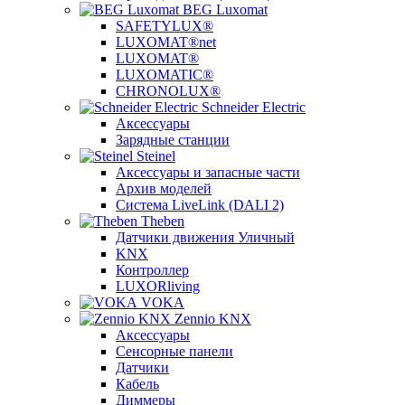
BEG Luxomat
SAFETYLUX®
LUXOMAT®net
LUXOMAT®
LUXOMATIC®
CHRONOLUX®
Schneider Electric
Аксессуары
Зарядные станции
Steinel
Аксессуары и запасные части
Архив моделей
Система LiveLink (DALI 2)
Theben
Датчики движения Уличный
KNX
Контроллер
LUXORliving
VOKA
Zennio KNX
Аксессуары
Сенсорные панели
Датчики
Кабель
Диммеры