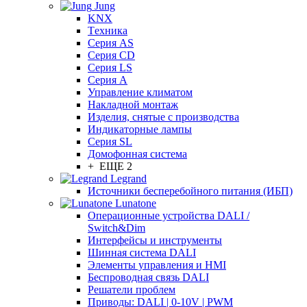
Jung
KNX
Tехника
Серия AS
Серия CD
Серия LS
Серия A
Управление климатом
Накладной монтаж
Изделия, снятые с производства
Индикаторные лампы
Серия SL
Домофонная система
+ ЕЩЕ 2
Legrand
Источники бесперебойного питания (ИБП)
Lunatone
Операционные устройства DALI /
Switch&Dim
Интерфейсы и инструменты
Шинная система DALI
Элементы управления и HMI
Беспроводная связь DALI
Решатели проблем
Приводы: DALI | 0-10V | PWM