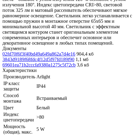
излучения 180°. Индекс цветопередачи CRI>80, световой
поток 325 лм и матовый рассеиватель обеспечивают мягкое
равномерное освещение. Светильник легко устанавливается с
помощью пружин в монтажное отверстие 65х65 мм и
минимальной высотой 40 мм. Светильник с эффектным
светящимся контуром станет оригинальным элементом
современных интерьеров и обеспечит основное или
декоративное освещение в любых типах помещений.
Документы
02fd70f6f3f40bd49a649a862a7d4e16
904,4 кб
3843d9189f68fdc4f12d5f97fd189f90
1,1 мб
69601ea71b2cccfa9380a1275c5f72cb
3,6 кб
Характеристики
Производитель
Arlight
IP класс
IP44
защиты
Способ
Встраиваемый
монтажа
Цвет
Белый
Индекс
>80
цветопередачи
Мощность
5 W
(общая), макс.