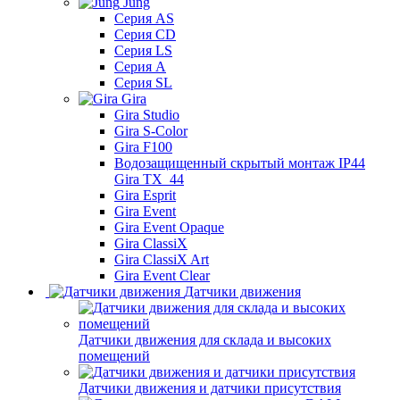
Jung
Серия AS
Серия CD
Серия LS
Серия A
Серия SL
Gira
Gira Studio
Gira S-Color
Gira F100
Водозащищенный скрытый монтаж IP44
Gira TX_44
Gira Esprit
Gira Event
Gira Event Opaque
Gira ClassiX
Gira ClassiX Art
Gira Event Clear
Датчики движения
Датчики движения для склада и высоких
помещений
Датчики движения и датчики присутствия