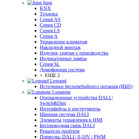
Jung
KNX
Tехника
Серия AS
Серия CD
Серия LS
Серия A
Управление климатом
Накладной монтаж
Изделия, снятые с производства
Индикаторные лампы
Серия SL
Домофонная система
+ ЕЩЕ 2
Legrand
Источники бесперебойного питания (ИБП)
Lunatone
Операционные устройства DALI /
Switch&Dim
Интерфейсы и инструменты
Шинная система DALI
Элементы управления и HMI
Беспроводная связь DALI
Решатели проблем
Приводы: DALI | 0-10V | PWM