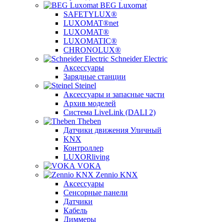
BEG Luxomat
SAFETYLUX®
LUXOMAT®net
LUXOMAT®
LUXOMATIC®
CHRONOLUX®
Schneider Electric
Аксессуары
Зарядные станции
Steinel
Аксессуары и запасные части
Архив моделей
Система LiveLink (DALI 2)
Theben
Датчики движения Уличный
KNX
Контроллер
LUXORliving
VOKA
Zennio KNX
Аксессуары
Сенсорные панели
Датчики
Кабель
Диммеры