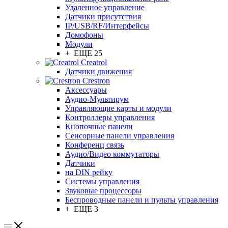
Удаленное управление
Датчики присутствия
IP/USB/RF/Интерфейсы
Домофоны
Модули
+ ЕЩЕ 25
Creatrol
Датчики движения
Crestron
Аксессуары
Аудио-Мультирум
Управляющие карты и модули
Контроллеры управления
Кнопочные панели
Сенсорные панели управления
Конференц связь
Аудио/Видео коммутаторы
Датчики
на DIN рейку
Системы управления
Звуковые процессоры
Беспроводные панели и пульты управления
+ ЕЩЕ 3