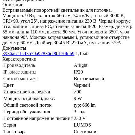
Описание
Встраиваемый поворотный светильник для потолка.
Мощность 9 Вт, св. поток 666 лм, 74 лм/Вт, теплый 3000 K,
CRI>90, угол 25°, напряжение питания 230 В. Черный корпус
из алюминия, линза PC, степень защиты IP20. Размер: диаметр
55 мм, длина 110 мм, высота 80 мм. Угол поворота 350°, угол
наклона 90°. Монтаж встраиваемый, установочное отверстие
диаметр 60 мм. Драйвер 30-45 В, 220 мА, пульсация <5%.
Документы
3936afc1bcf3579a92836cf8b170fdb9
1,1 мб
Характеристики
Производитель
Arlight
IP класс защиты
IP20
Способ монтажа
Встраиваемый
Цвет
Черный
Индекс цветопередачи
>90
Мощность (общая), макс.
9 W
Общий световой поток
typ: 666 lm
Период обслуживания
3 года
Постоянное напряжение питания
230 V
Серия
LUMOS
Тип товара
Светильник