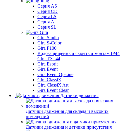
Jung
Серия AS
Серия CD
Серия LS
Серия A
Серия SL
Gira
Gira Studio
Gira S-Color
Gira F100
Водозащищенный скрытый монтаж IP44
Gira TX_44
Gira Esprit
Gira Event
Gira Event Opaque
Gira ClassiX
Gira ClassiX Art
Gira Event Clear
Датчики движения
Датчики движения для склада и высоких
помещений
Датчики движения и датчики присутствия