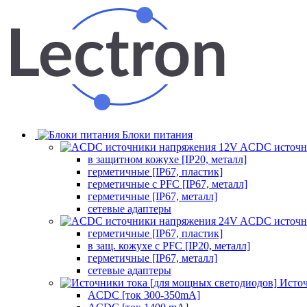
Блоки питания
ACDC источн
в защитном кожухе [IP20, металл]
герметичные [IP67, пластик]
герметичные с PFC [IP67, металл]
герметичные [IP67, металл]
сетевые адаптеры
ACDC источн
герметичные [IP67, пластик]
в защ. кожухе с PFC [IP20, металл]
герметичные [IP67, металл]
сетевые адаптеры
Источ
ACDC [ток 300-350mA]