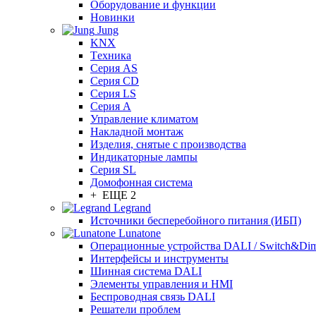
Оборудование и функции
Новинки
Jung
KNX
Tехника
Серия AS
Серия CD
Серия LS
Серия A
Управление климатом
Накладной монтаж
Изделия, снятые с производства
Индикаторные лампы
Серия SL
Домофонная система
+ ЕЩЕ 2
Legrand
Источники бесперебойного питания (ИБП)
Lunatone
Операционные устройства DALI / Switch&Di
Интерфейсы и инструменты
Шинная система DALI
Элементы управления и HMI
Беспроводная связь DALI
Решатели проблем