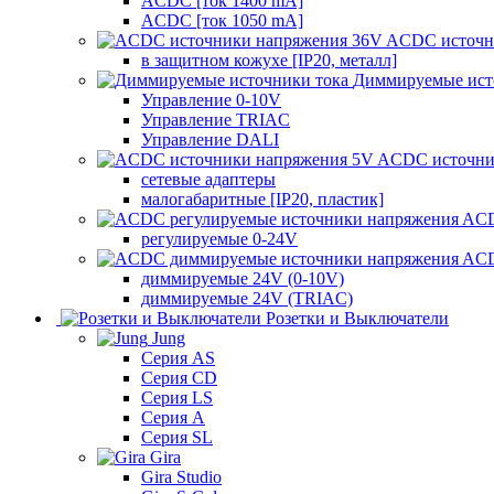
ACDC [ток 1400 mA]
ACDC [ток 1050 mA]
ACDC источн
в защитном кожухе [IP20, металл]
Диммируемые ист
Управление 0-10V
Управление TRIAC
Управление DALI
ACDC источни
сетевые адаптеры
малогабаритные [IP20, пластик]
ACD
регулируемые 0-24V
ACD
диммируемые 24V (0-10V)
диммируемые 24V (TRIAC)
Розетки и Выключатели
Jung
Серия AS
Серия CD
Серия LS
Серия A
Серия SL
Gira
Gira Studio