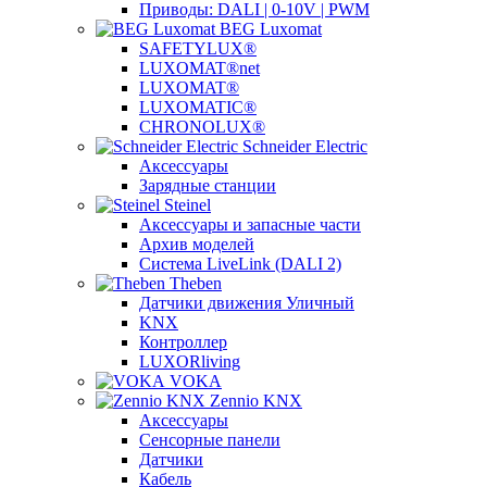
Приводы: DALI | 0-10V | PWM
BEG Luxomat
SAFETYLUX®
LUXOMAT®net
LUXOMAT®
LUXOMATIC®
CHRONOLUX®
Schneider Electric
Аксессуары
Зарядные станции
Steinel
Аксессуары и запасные части
Архив моделей
Система LiveLink (DALI 2)
Theben
Датчики движения Уличный
KNX
Контроллер
LUXORliving
VOKA
Zennio KNX
Аксессуары
Сенсорные панели
Датчики
Кабель