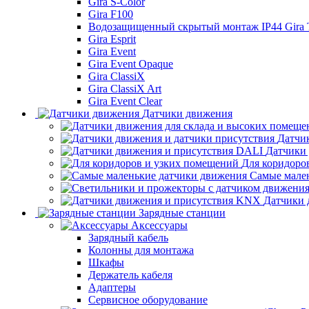
Gira S-Color
Gira F100
Водозащищенный скрытый монтаж IP44 Gira
Gira Esprit
Gira Event
Gira Event Opaque
Gira ClassiX
Gira ClassiX Art
Gira Event Clear
Датчики движения
Датчи
Датчики
Для коридоро
Самые мале
Датчики 
Зарядные станции
Аксессуары
Зарядный кабель
Колонны для монтажа
Шкафы
Держатель кабеля
Адаптеры
Сервисное оборудование