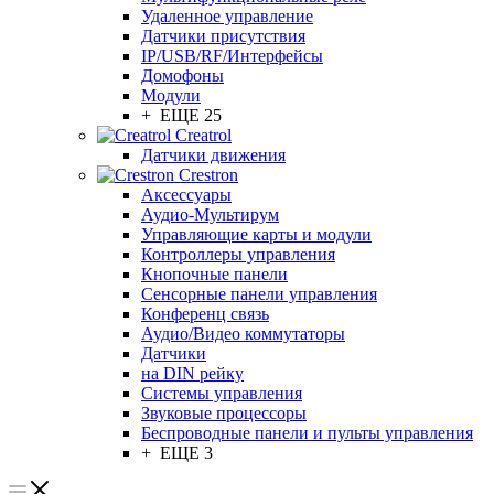
Удаленное управление
Датчики присутствия
IP/USB/RF/Интерфейсы
Домофоны
Модули
+ ЕЩЕ 25
Creatrol
Датчики движения
Crestron
Аксессуары
Аудио-Мультирум
Управляющие карты и модули
Контроллеры управления
Кнопочные панели
Сенсорные панели управления
Конференц связь
Аудио/Видео коммутаторы
Датчики
на DIN рейку
Системы управления
Звуковые процессоры
Беспроводные панели и пульты управления
+ ЕЩЕ 3