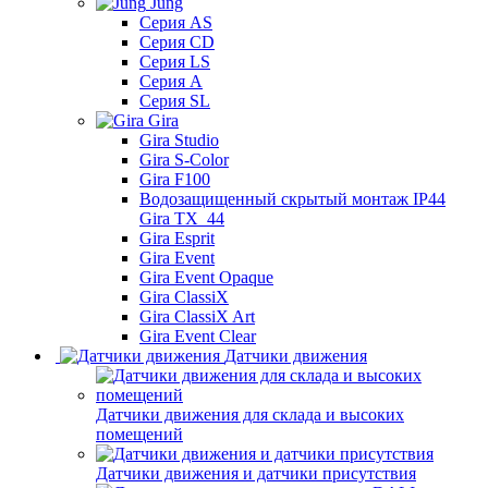
Jung
Серия AS
Серия CD
Серия LS
Серия A
Серия SL
Gira
Gira Studio
Gira S-Color
Gira F100
Водозащищенный скрытый монтаж IP44
Gira TX_44
Gira Esprit
Gira Event
Gira Event Opaque
Gira ClassiX
Gira ClassiX Art
Gira Event Clear
Датчики движения
Датчики движения для склада и высоких
помещений
Датчики движения и датчики присутствия