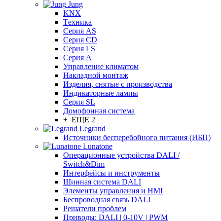
Jung
KNX
Tехника
Серия AS
Серия CD
Серия LS
Серия A
Управление климатом
Накладной монтаж
Изделия, снятые с производства
Индикаторные лампы
Серия SL
Домофонная система
+ ЕЩЕ 2
Legrand
Источники бесперебойного питания (ИБП)
Lunatone
Операционные устройства DALI /
Switch&Dim
Интерфейсы и инструменты
Шинная система DALI
Элементы управления и HMI
Беспроводная связь DALI
Решатели проблем
Приводы: DALI | 0-10V | PWM