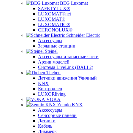
BEG Luxomat
SAFETYLUX®
LUXOMAT®net
LUXOMAT®
LUXOMATIC®
CHRONOLUX®
Schneider Electric
Аксессуары
Зарядные станции
Steinel
Аксессуары и запасные части
Архив моделей
Система LiveLink (DALI 2)
Theben
Датчики движения Уличный
KNX
Контроллер
LUXORliving
VOKA
Zennio KNX
Аксессуары
Сенсорные панели
Датчики
Кабель
Диммеры