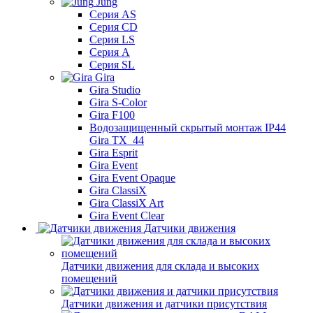
Jung
Серия AS
Серия CD
Серия LS
Серия A
Серия SL
Gira
Gira Studio
Gira S-Color
Gira F100
Водозащищенный скрытый монтаж IP44
Gira TX_44
Gira Esprit
Gira Event
Gira Event Opaque
Gira ClassiX
Gira ClassiX Art
Gira Event Clear
Датчики движения
Датчики движения для склада и высоких
помещений
Датчики движения и датчики присутствия