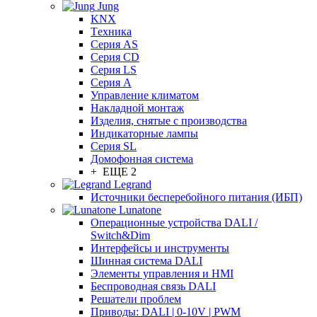
Jung
KNX
Tехника
Серия AS
Серия CD
Серия LS
Серия A
Управление климатом
Накладной монтаж
Изделия, снятые с производства
Индикаторные лампы
Серия SL
Домофонная система
+ ЕЩЕ 2
Legrand
Источники бесперебойного питания (ИБП)
Lunatone
Операционные устройства DALI /
Switch&Dim
Интерфейсы и инструменты
Шинная система DALI
Элементы управления и HMI
Беспроводная связь DALI
Решатели проблем
Приводы: DALI | 0-10V | PWM