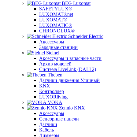
BEG Luxomat
SAFETYLUX®
LUXOMAT®net
LUXOMAT®
LUXOMATIC®
CHRONOLUX®
Schneider Electric
Аксессуары
Зарядные станции
Steinel
Аксессуары и запасные части
Архив моделей
Система LiveLink (DALI 2)
Theben
Датчики движения Уличный
KNX
Контроллер
LUXORliving
VOKA
Zennio KNX
Аксессуары
Сенсорные панели
Датчики
Кабель
Диммеры