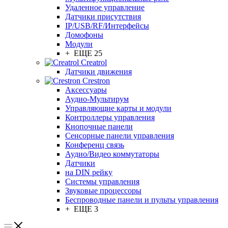
Удаленное управление
Датчики присутствия
IP/USB/RF/Интерфейсы
Домофоны
Модули
+ ЕЩЕ 25
Creatrol
Датчики движения
Crestron
Аксессуары
Аудио-Мультирум
Управляющие карты и модули
Контроллеры управления
Кнопочные панели
Сенсорные панели управления
Конференц связь
Аудио/Видео коммутаторы
Датчики
на DIN рейку
Системы управления
Звуковые процессоры
Беспроводные панели и пульты управления
+ ЕЩЕ 3