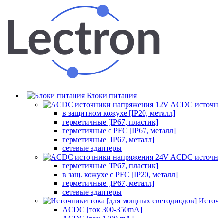
Блоки питания
ACDC источн
в защитном кожухе [IP20, металл]
герметичные [IP67, пластик]
герметичные с PFC [IP67, металл]
герметичные [IP67, металл]
сетевые адаптеры
ACDC источн
герметичные [IP67, пластик]
в защ. кожухе с PFC [IP20, металл]
герметичные [IP67, металл]
сетевые адаптеры
Источ
ACDC [ток 300-350mA]