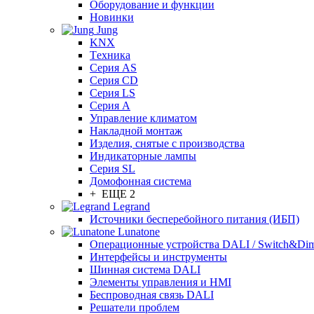
Оборудование и функции
Новинки
Jung
KNX
Tехника
Серия AS
Серия CD
Серия LS
Серия A
Управление климатом
Накладной монтаж
Изделия, снятые с производства
Индикаторные лампы
Серия SL
Домофонная система
+ ЕЩЕ 2
Legrand
Источники бесперебойного питания (ИБП)
Lunatone
Операционные устройства DALI / Switch&Di
Интерфейсы и инструменты
Шинная система DALI
Элементы управления и HMI
Беспроводная связь DALI
Решатели проблем