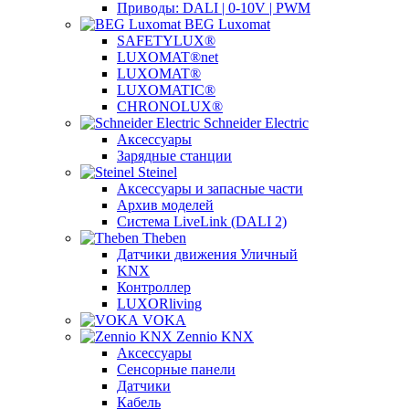
Приводы: DALI | 0-10V | PWM
BEG Luxomat
SAFETYLUX®
LUXOMAT®net
LUXOMAT®
LUXOMATIC®
CHRONOLUX®
Schneider Electric
Аксессуары
Зарядные станции
Steinel
Аксессуары и запасные части
Архив моделей
Система LiveLink (DALI 2)
Theben
Датчики движения Уличный
KNX
Контроллер
LUXORliving
VOKA
Zennio KNX
Аксессуары
Сенсорные панели
Датчики
Кабель