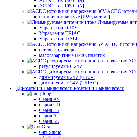
ACDC [ток 1400 mA]
ACDC [ток 1050 mA]
ACDC источн
в защитном кожухе [IP20, металл]
Диммируемые ист
Управление 0-10V
Управление TRIAC
Управление DALI
ACDC источни
сетевые адаптеры
малогабаритные [IP20, пластик]
ACD
регулируемые 0-24V
ACD
диммируемые 24V (0-10V)
диммируемые 24V (TRIAC)
Розетки и Выключатели
Jung
Серия AS
Серия CD
Серия LS
Серия A
Серия SL
Gira
Gira Studio