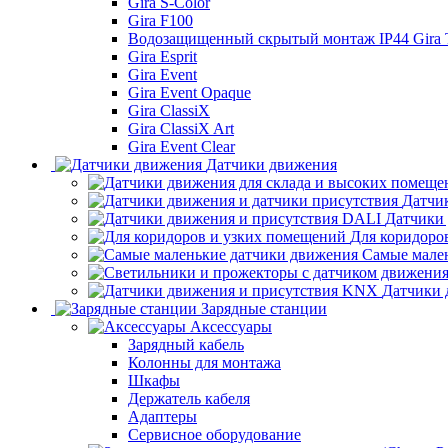
Gira S-Color
Gira F100
Водозащищенный скрытый монтаж IP44 Gira
Gira Esprit
Gira Event
Gira Event Opaque
Gira ClassiX
Gira ClassiX Art
Gira Event Clear
Датчики движения
Датчи
Датчики
Для коридоро
Самые мале
Датчики 
Зарядные станции
Аксессуары
Зарядный кабель
Колонны для монтажа
Шкафы
Держатель кабеля
Адаптеры
Сервисное оборудование