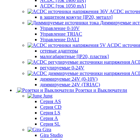
ACDC [ток 1400 mA]
ACDC [ток 1050 mA]
ACDC источн
в защитном кожухе [IP20, металл]
Диммируемые ист
Управление 0-10V
Управление TRIAC
Управление DALI
ACDC источни
сетевые адаптеры
малогабаритные [IP20, пластик]
ACD
регулируемые 0-24V
ACD
диммируемые 24V (0-10V)
диммируемые 24V (TRIAC)
Розетки и Выключатели
Jung
Серия AS
Серия CD
Серия LS
Серия A
Серия SL
Gira
Gira Studio