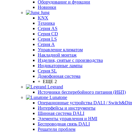
Оборудование и функции
Новинки
Jung
KNX
Tехника
Серия AS
Серия CD
Серия LS
Серия A
Управление климатом
Накладной монтаж
Изделия, снятые с производства
Индикаторные лампы
Серия SL
Домофонная система
+ ЕЩЕ 2
Legrand
Источники бесперебойного питания (ИБП)
Lunatone
Операционные устройства DALI / Switch&Di
Интерфейсы и инструменты
Шинная система DALI
Элементы управления и HMI
Беспроводная связь DALI
Решатели проблем