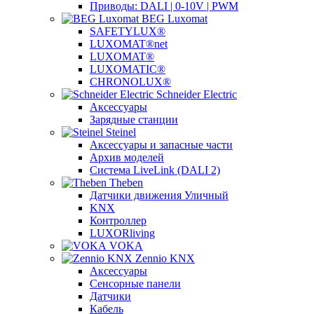
Приводы: DALI | 0-10V | PWM
BEG Luxomat
SAFETYLUX®
LUXOMAT®net
LUXOMAT®
LUXOMATIC®
CHRONOLUX®
Schneider Electric
Аксессуары
Зарядные станции
Steinel
Аксессуары и запасные части
Архив моделей
Система LiveLink (DALI 2)
Theben
Датчики движения Уличный
KNX
Контроллер
LUXORliving
VOKA
Zennio KNX
Аксессуары
Сенсорные панели
Датчики
Кабель