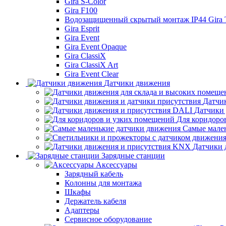
Gira S-Color
Gira F100
Водозащищенный скрытый монтаж IP44 Gira
Gira Esprit
Gira Event
Gira Event Opaque
Gira ClassiX
Gira ClassiX Art
Gira Event Clear
Датчики движения
Датчи
Датчики
Для коридоро
Самые мале
Датчики 
Зарядные станции
Аксессуары
Зарядный кабель
Колонны для монтажа
Шкафы
Держатель кабеля
Адаптеры
Сервисное оборудование