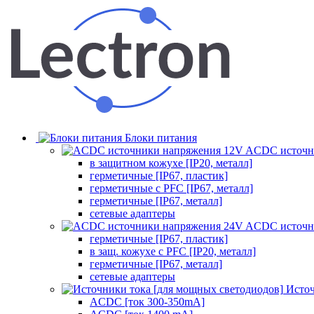
Блоки питания
ACDC источн
в защитном кожухе [IP20, металл]
герметичные [IP67, пластик]
герметичные с PFC [IP67, металл]
герметичные [IP67, металл]
сетевые адаптеры
ACDC источн
герметичные [IP67, пластик]
в защ. кожухе с PFC [IP20, металл]
герметичные [IP67, металл]
сетевые адаптеры
Источ
ACDC [ток 300-350mA]