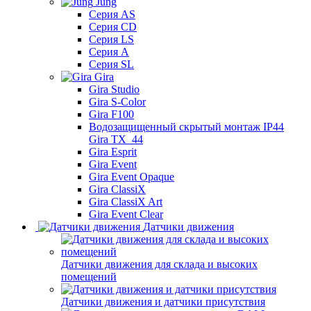
Jung
Серия AS
Серия CD
Серия LS
Серия A
Серия SL
Gira
Gira Studio
Gira S-Color
Gira F100
Водозащищенный скрытый монтаж IP44
Gira TX_44
Gira Esprit
Gira Event
Gira Event Opaque
Gira ClassiX
Gira ClassiX Art
Gira Event Clear
Датчики движения
Датчики движения для склада и высоких
помещений
Датчики движения и датчики присутствия