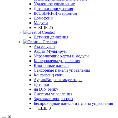
Удаленное управление
Датчики присутствия
IP/USB/RF/Интерфейсы
Домофоны
Модули
+ ЕЩЕ 25
Creatrol
Датчики движения
Crestron
Аксессуары
Аудио-Мультирум
Управляющие карты и модули
Контроллеры управления
Кнопочные панели
Сенсорные панели управления
Конференц связь
Аудио/Видео коммутаторы
Датчики
на DIN рейку
Системы управления
Звуковые процессоры
Беспроводные панели и пульты управления
+ ЕЩЕ 3