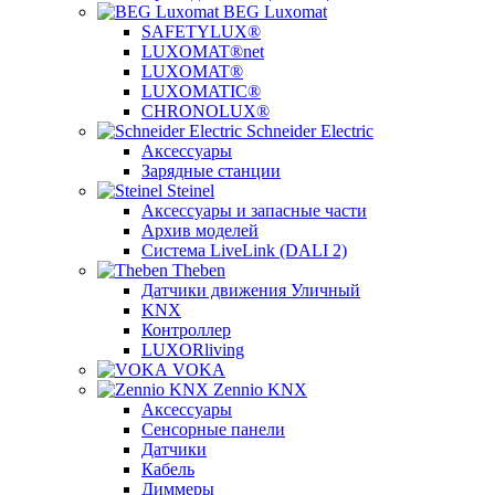
BEG Luxomat
SAFETYLUX®
LUXOMAT®net
LUXOMAT®
LUXOMATIC®
CHRONOLUX®
Schneider Electric
Аксессуары
Зарядные станции
Steinel
Аксессуары и запасные части
Архив моделей
Система LiveLink (DALI 2)
Theben
Датчики движения Уличный
KNX
Контроллер
LUXORliving
VOKA
Zennio KNX
Аксессуары
Сенсорные панели
Датчики
Кабель
Диммеры