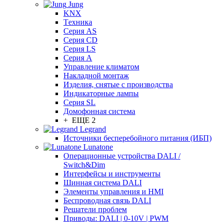
Jung
KNX
Tехника
Серия AS
Серия CD
Серия LS
Серия A
Управление климатом
Накладной монтаж
Изделия, снятые с производства
Индикаторные лампы
Серия SL
Домофонная система
+ ЕЩЕ 2
Legrand
Источники бесперебойного питания (ИБП)
Lunatone
Операционные устройства DALI /
Switch&Dim
Интерфейсы и инструменты
Шинная система DALI
Элементы управления и HMI
Беспроводная связь DALI
Решатели проблем
Приводы: DALI | 0-10V | PWM