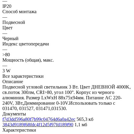
—
IP20
Способ монтажа
—
Подвесной
Цвет
—
Черный
Индекс цветопередачи
—
>80
Мощность (общая), макс.
—
3 W
Все характеристики
Описание
Подвесной угловой светильник 3 Вт. Цвет ДНЕВНОЙ 4000K,
св.поток 300лм, CRI>80, угол 100°. Корпус из черного
алюминия. Размер LxWxH 88x75x94мм. Питание AC 220-
240V, 3Вт,Диммирование 0-10V.Использовать только с
031470, 031527, 031471,031530.
Документы
f7d3dd596a80f7b99c04764d6a0a42ec
565,3 кб
3843d9189f68fdc4f12d5f97fd189f90
1,1 мб
Характеристики