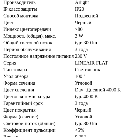
Производитель
Arlight
IP класс защиты
IP20
Способ монтажа
Подвесной
Цвет
Черный
Индекс цветопередачи
>80
Мощность (общая), макс.
3 W
Общий световой поток
typ: 300 lm
Период обслуживания
3 года
Постоянное напряжение питания
230 V
Серия
LINEAIR FLAT
Тип товара
Светильник
Угол обзора
100 °
Форма сечения
Угловой
Цвет свечения
Day | Дневной 4000 K
Цветовая температура
typ: 4000 K
Гарантийный срок
3 года
Цвет покрытия
Черный
Форма (сечение)
Угловой
Световой поток (общий)
typ: 300 lm
Коэффициент пульсации
<5%
Вес, кг
0.383