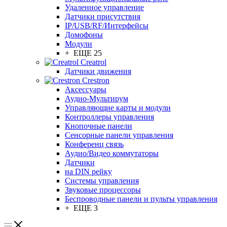
Удаленное управление
Датчики присутствия
IP/USB/RF/Интерфейсы
Домофоны
Модули
+ ЕЩЕ 25
Creatrol
Датчики движения
Crestron
Аксессуары
Аудио-Мультирум
Управляющие карты и модули
Контроллеры управления
Кнопочные панели
Сенсорные панели управления
Конференц связь
Аудио/Видео коммутаторы
Датчики
на DIN рейку
Системы управления
Звуковые процессоры
Беспроводные панели и пульты управления
+ ЕЩЕ 3