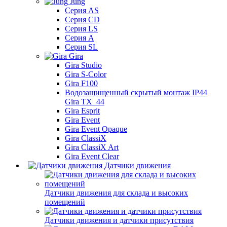
Jung
Серия AS
Серия CD
Серия LS
Серия A
Серия SL
Gira
Gira Studio
Gira S-Color
Gira F100
Водозащищенный скрытый монтаж IP44
Gira TX_44
Gira Esprit
Gira Event
Gira Event Opaque
Gira ClassiX
Gira ClassiX Art
Gira Event Clear
Датчики движения
Датчики движения для склада и высоких
помещений
Датчики движения и датчики присутствия