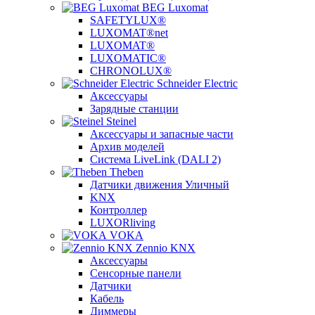
BEG Luxomat
SAFETYLUX®
LUXOMAT®net
LUXOMAT®
LUXOMATIC®
CHRONOLUX®
Schneider Electric
Аксессуары
Зарядные станции
Steinel
Аксессуары и запасные части
Архив моделей
Система LiveLink (DALI 2)
Theben
Датчики движения Уличный
KNX
Контроллер
LUXORliving
VOKA
Zennio KNX
Аксессуары
Сенсорные панели
Датчики
Кабель
Диммеры