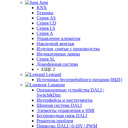
Jung
KNX
Tехника
Серия AS
Серия CD
Серия LS
Серия A
Управление климатом
Накладной монтаж
Изделия, снятые с производства
Индикаторные лампы
Серия SL
Домофонная система
+ ЕЩЕ 2
Legrand
Источники бесперебойного питания (ИБП)
Lunatone
Операционные устройства DALI /
Switch&Dim
Интерфейсы и инструменты
Шинная система DALI
Элементы управления и HMI
Беспроводная связь DALI
Решатели проблем
Приводы: DALI | 0-10V | PWM