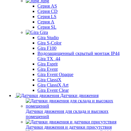
Jung
Серия AS
Серия CD
Серия LS
Серия A
Серия SL
Gira
Gira Studio
Gira S-Color
Gira F100
Водозащищенный скрытый монтаж IP44
Gira TX_44
Gira Esprit
Gira Event
Gira Event Opaque
Gira ClassiX
Gira ClassiX Art
Gira Event Clear
Датчики движения
Датчики движения для склада и высоких
помещений
Датчики движения и датчики присутствия