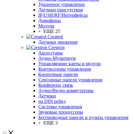
Удаленное управление
Датчики присутствия
IP/USB/RF/Интерфейсы
Домофоны
Модули
+ ЕЩЕ 25
Creatrol
Датчики движения
Crestron
Аксессуары
Аудио-Мультирум
Управляющие карты и модули
Контроллеры управления
Кнопочные панели
Сенсорные панели управления
Конференц связь
Аудио/Видео коммутаторы
Датчики
на DIN рейку
Системы управления
Звуковые процессоры
Беспроводные панели и пульты управления
+ ЕЩЕ 3