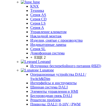
Jung
KNX
Tехника
Серия AS
Серия CD
Серия LS
Серия A
Управление климатом
Накладной монтаж
Изделия, снятые с производства
Индикаторные лампы
Серия SL
Домофонная система
+ ЕЩЕ 2
Legrand
Источники бесперебойного питания (ИБП)
Lunatone
Операционные устройства DALI /
Switch&Dim
Интерфейсы и инструменты
Шинная система DALI
Элементы управления и HMI
Беспроводная связь DALI
Решатели проблем
Приводы: DALI | 0-10V | PWM