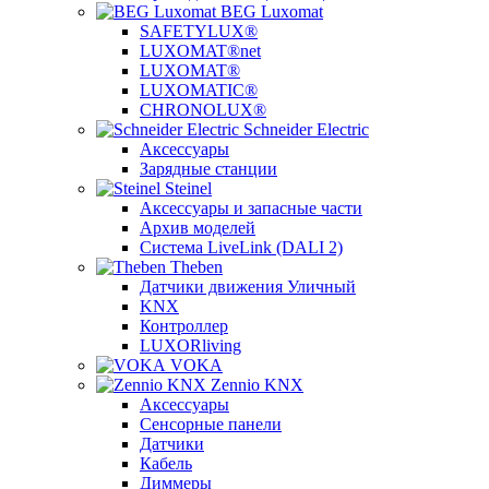
BEG Luxomat
SAFETYLUX®
LUXOMAT®net
LUXOMAT®
LUXOMATIC®
CHRONOLUX®
Schneider Electric
Аксессуары
Зарядные станции
Steinel
Аксессуары и запасные части
Архив моделей
Система LiveLink (DALI 2)
Theben
Датчики движения Уличный
KNX
Контроллер
LUXORliving
VOKA
Zennio KNX
Аксессуары
Сенсорные панели
Датчики
Кабель
Диммеры