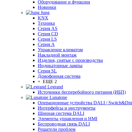
Оборудование и функции
Новинки
Jung
KNX
Tехника
Серия AS
Серия CD
Серия LS
Серия A
Управление климатом
Накладной монтаж
Изделия, снятые с производства
Индикаторные лампы
Серия SL
Домофонная система
+ ЕЩЕ 2
Legrand
Источники бесперебойного питания (ИБП)
Lunatone
Операционные устройства DALI / Switch&Di
Интерфейсы и инструменты
Шинная система DALI
Элементы управления и HMI
Беспроводная связь DALI
Решатели проблем