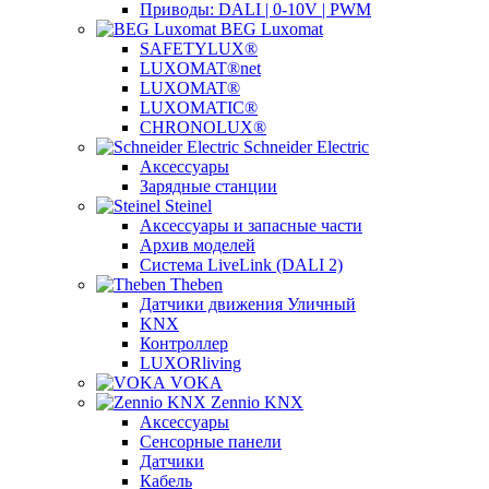
Приводы: DALI | 0-10V | PWM
BEG Luxomat
SAFETYLUX®
LUXOMAT®net
LUXOMAT®
LUXOMATIC®
CHRONOLUX®
Schneider Electric
Аксессуары
Зарядные станции
Steinel
Аксессуары и запасные части
Архив моделей
Система LiveLink (DALI 2)
Theben
Датчики движения Уличный
KNX
Контроллер
LUXORliving
VOKA
Zennio KNX
Аксессуары
Сенсорные панели
Датчики
Кабель