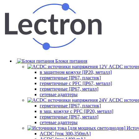
Блоки питания
ACDC источн
в защитном кожухе [IP20, металл]
герметичные [IP67, пластик]
герметичные с PFC [IP67, металл]
герметичные [IP67, металл]
сетевые адаптеры
ACDC источн
герметичные [IP67, пластик]
в защ. кожухе с PFC [IP20, металл]
герметичные [IP67, металл]
сетевые адаптеры
Источ
ACDC [ток 300-350mA]