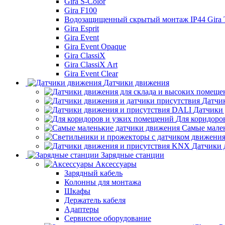
Gira S-Color
Gira F100
Водозащищенный скрытый монтаж IP44 Gira
Gira Esprit
Gira Event
Gira Event Opaque
Gira ClassiX
Gira ClassiX Art
Gira Event Clear
Датчики движения
Датчи
Датчики
Для коридоро
Самые мале
Датчики 
Зарядные станции
Аксессуары
Зарядный кабель
Колонны для монтажа
Шкафы
Держатель кабеля
Адаптеры
Сервисное оборудование