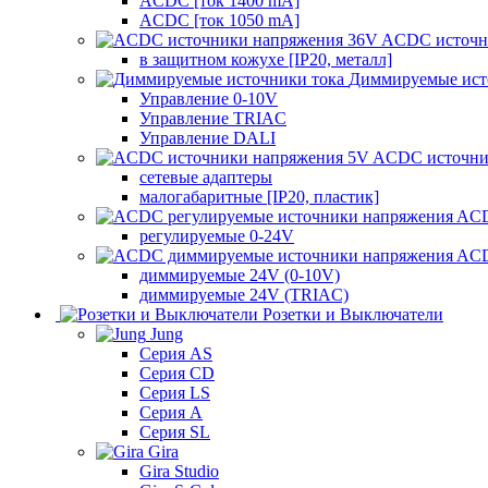
ACDC [ток 1400 mA]
ACDC [ток 1050 mA]
ACDC источн
в защитном кожухе [IP20, металл]
Диммируемые ист
Управление 0-10V
Управление TRIAC
Управление DALI
ACDC источни
сетевые адаптеры
малогабаритные [IP20, пластик]
ACD
регулируемые 0-24V
ACD
диммируемые 24V (0-10V)
диммируемые 24V (TRIAC)
Розетки и Выключатели
Jung
Серия AS
Серия CD
Серия LS
Серия A
Серия SL
Gira
Gira Studio