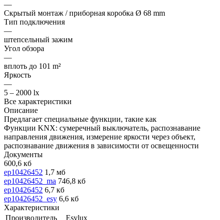
—
Скрытый монтаж / приборная коробка Ø 68 mm
Тип подключения
—
штепсельный зажим
Угол обзора
—
вплоть до 101 m²
Яркость
—
5 – 2000 lx
Все характеристики
Описание
Предлагает специальные функции, такие как
Функции KNX: сумеречный выключатель, распознавание
направления движения, измерение яркости через объект,
распознавание движения в зависимости от освещенности
Документы
600,6 кб
ep10426452
1,7 мб
ep10426452_ma
746,8 кб
ep10426452
6,7 кб
ep10426452_esy
6,6 кб
Характеристики
Производитель
Esylux