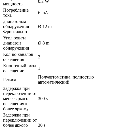
0.2 W
мощность
Потребление
6 mA
тока
диапазоном
обнаружения
Ø 12 m
Фронтально
Угол охвата,
диапазон
Ø 8 m
обнаружения
Кол-во каналов
2
освещения
Кнопочный вход
1
освещение
Полуавтоматика, полностью
Режим
автоматический
Задержка при
переключении от
менее яркого
300 s
освещения к
более яркому
Задержка при
переключении от
более яркого
30 s