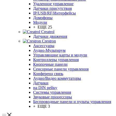
Удаленное управление
Датчики присутствия
IP/USB/RF/Интерфейсы
Домофоны
Модули
+ ЕЩЕ 25
Creatrol
Датчики движения
Crestron
Аксессуары
Аудио-Мультирум
Управляющие карты и модули
Контроллеры управления
Кнопочные панели
Сенсорные панели управления
Конференц связь
Аудио/Видео коммутаторы
Датчики
на DIN рейку
Системы управления
Звуковые процессоры
Беспроводные панели и пульты управления
+ ЕЩЕ 3