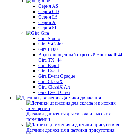
Jung
Серия AS
Серия CD
Серия LS
Серия A
Серия SL
Gira
Gira Studio
Gira S-Color
Gira F100
Водозащищенный скрытый монтаж IP44
Gira TX_44
Gira Esprit
Gira Event
Gira Event Opaque
Gira ClassiX
Gira ClassiX Art
Gira Event Clear
Датчики движения
Датчики движения для склада и высоких
помещений
Датчики движения и датчики присутствия