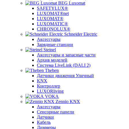
BEG Luxomat
SAFETYLUX®
LUXOMAT®net
LUXOMAT®
LUXOMATIC®
CHRONOLUX®
Schneider Electric
Аксессуары
Зарядные станции
Steinel
Аксессуары и запасные части
Архив моделей
Система LiveLink (DALI 2)
Theben
Датчики движения Уличный
KNX
Контроллер
LUXORliving
VOKA
Zennio KNX
Аксессуары
Сенсорные панели
Датчики
Кабель
Диммеры