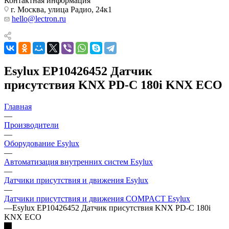
Контактная информация
г. Москва, улица Радио, 24к1
hello@lectron.ru
Esylux EP10426452 Датчик
присутствия KNX PD-C 180i KNX ECO
Главная
—
Производители
—
Оборудование Esylux
—
Автоматизация внутренних систем Esylux
—
Датчики присутствия и движения Esylux
—
Датчики присутствия и движения COMPACT Esylux
—
Esylux EP10426452 Датчик присутствия KNX PD-C 180i
KNX ECO