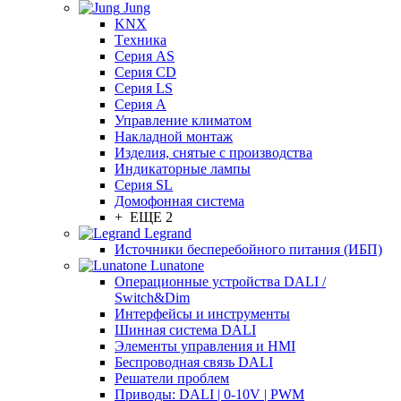
Jung
KNX
Tехника
Серия AS
Серия CD
Серия LS
Серия A
Управление климатом
Накладной монтаж
Изделия, снятые с производства
Индикаторные лампы
Серия SL
Домофонная система
+ ЕЩЕ 2
Legrand
Источники бесперебойного питания (ИБП)
Lunatone
Операционные устройства DALI /
Switch&Dim
Интерфейсы и инструменты
Шинная система DALI
Элементы управления и HMI
Беспроводная связь DALI
Решатели проблем
Приводы: DALI | 0-10V | PWM