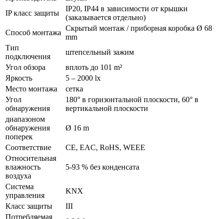
IP20, IP44 в зависимости от крышки
IP класс защиты
(заказывается отдельно)
Скрытый монтаж / приборная коробка Ø 68
Способ монтажа
mm
Тип
штепсельный зажим
подключения
Угол обзора
вплоть до 101 m²
Яркость
5 – 2000 lx
Место монтажа
сетка
Угол
180° в горизонтальной плоскости, 60° в
обнаружения
вертикальной плоскости
диапазоном
обнаружения
Ø 16 m
поперек
Соответствие
CE, EAC, RoHS, WEEE
Относительная
влажность
5-93 % без конденсата
воздуха
Система
KNX
управления
Класс защиты
III
Потребляемая